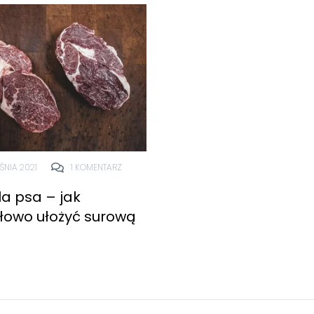
ŚNIA 2021
1 KOMENTARZ
la psa – jak
łowo ułożyć surową