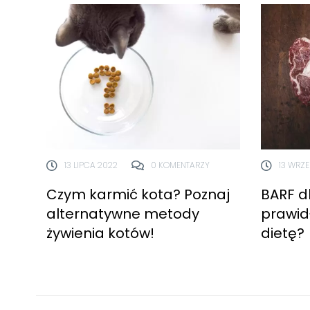
13 LIPCA 2022
0 KOMENTARZY
13 WRZE
Czym karmić kota? Poznaj
BARF d
alternatywne metody
prawid
żywienia kotów!
dietę?