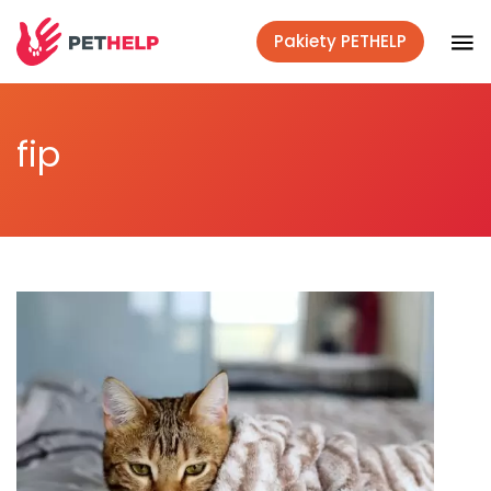
Pakiety PETHELP
Weterynaryjnym okiem
fip
Co mówi nauka
Lifestyle
Akcje społeczne
Polecane