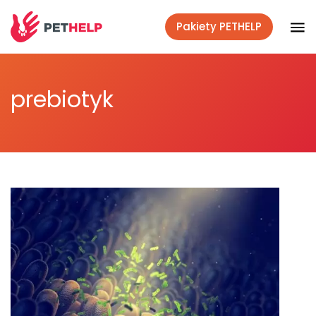
Pakiety PETHELP
Weterynaryjnym okiem
prebiotyk
Co mówi nauka
Lifestyle
Akcje społeczne
Polecane