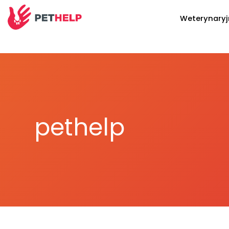
Weterynary
pethelp