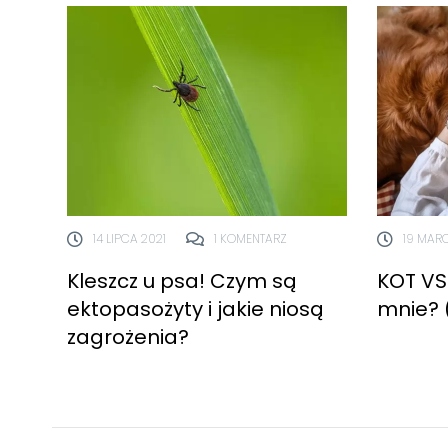
14 LIPCA 2021
1 KOMENTARZ
19 MAR
Kleszcz u psa! Czym są
KOT VS 
ektopasożyty i jakie niosą
mnie? 
zagrożenia?