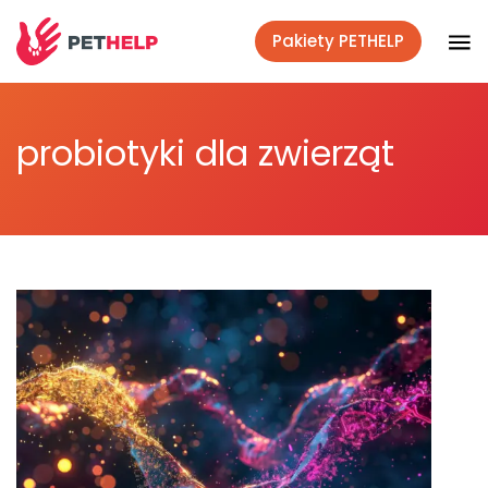
Pakiety PETHELP
Weterynaryjnym okiem
probiotyki dla zwierząt
Co mówi nauka
Lifestyle
Akcje społeczne
Polecane