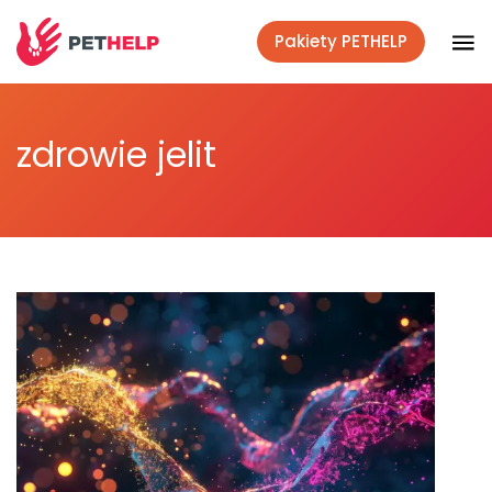
Pakiety PETHELP
Weterynaryjnym okiem
zdrowie jelit
Co mówi nauka
Lifestyle
Akcje społeczne
Polecane