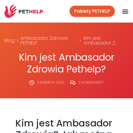
Pakiety PETHELP
Ambasador Zdrowia
Kim jest
Blog
PETHELP
Ambasador Z...
Kim jest Ambasador
Zdrowia Pethelp?
24 MARCH 2025
0 KOMENTARZY
Kim jest Ambasador