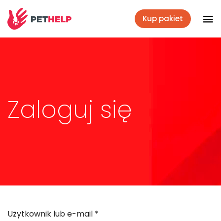
Kup pakiet
Placówki
Zaloguj się
Zaloguj się
Pakiety weterynaryjne
Ubezpieczenie psa i kota
Benefit dla firm
Użytkownik lub e-mail
*