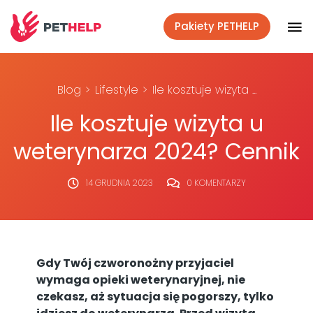
Pakiety PETHELP
Weterynaryjnym okiem
Blog
Lifestyle
Ile kosztuje wizyta ...
Ile kosztuje wizyta u
Co mówi nauka
weterynarza 2024? Cennik
Lifestyle
14 GRUDNIA 2023
0 KOMENTARZY
Akcje społeczne
Gdy Twój czworonożny przyjaciel
Polecane
wymaga opieki weterynaryjnej, nie
czekasz, aż sytuacja się pogorszy, tylko