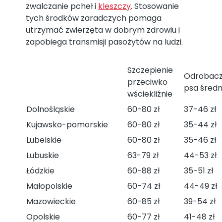
zwalczanie pcheł i
kleszczy
. Stosowanie
tych środków zaradczych pomaga
utrzymać zwierzęta w dobrym zdrowiu i
zapobiega transmisji pasożytów na ludzi.
Szczepienie
Odrobacz
przeciwko
psa średn
wściekliźnie
Dolnośląskie
60-80 zł
37-46 zł
Kujawsko-pomorskie
60-80 zł
35-44 zł
Lubelskie
60-80 zł
35-46 zł
Lubuskie
63-79 zł
44-53 zł
Łódzkie
60-88 zł
35-51 zł
Małopolskie
60-74 zł
44-49 zł
Mazowieckie
60-85 zł
39-54 zł
Opolskie
60-77 zł
41-48 zł