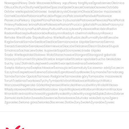
Nowogard
Nowy Dwór Mazowiecki
Nowy sącz
Nowy targ
Nysa
Ogrodzieniec
Oleśnica
Olkusz
Olsztyn
Olsztynek
Opatów
Opoczno
Opole
Orzesze
Osielsko
Osowiec
Ostróda
Ostrów wielkopolski
Ostrowiec świętokrzyski
Oświęcim
Otwock
Ożarów mazowiecki
Ozimek
Ozorków
Pabianice
Paczków
Pajęczno
Palczowice
Paniówki
Pawłowice
Piaseczno
Piekary śląskie
Pilzno
Piotrków trybunalski
Piotrowice
Plewiska
Płock
Płońsk
Pniewy
Podkowa leśna
Police
Polkowice
Poznań
Pruszcz gdański
Pruszków
Przasnysz
Przemyśl
Pszczyna
Puck
Puławy
Pułtusk
Puszczykowo
Pyskowice
Racibórz
Radlin
Radom
Radziejów
Radzionków
Radzymin
Radzyń chełmiński
Raszyn
Rawicz
Reńska Wieś
Ruda Śląska
Rudna Wielka
Rudy
Rudziczka
Rumia
Rybnik
Rzeszów
Rzgów
Sanok
Sarnów
Siedlce
Siedlice
Siemianowice śląskie
Siemonia
Sienno
Sieradz
Sieraków
Sierakowo
Skierniewice
Skoczów
Skórzewo
Ślesin
Słubice
Słupsk
Smolnica
Sochaczew
Solec kujawski
Sopot
Sosnowiec
środa śląska
Środa Wielkopolska
Stalowa Wola
Starachowice
Stargard
Starogard gdański
Straszyn
Strumień
Stryków
Strzelce krajeńskie
Strzelce opolskie
Sucha beskidzka
Suchy Las/Złotniki
Sulejówek
Suwałki
Swarzędz
świdnica
Świebodzin
Święta Katarzyna
Świętochłowice
Świnoujście
Szamotuły
Szczawno-zdrój
Szczecin
Szczytno
Szepietowo
Szewna
Szówsko
Szprotawa
Szydłowiec
Szymanów
Tarnobrzeg
Tarnów
Tarnów Opolski
Tarnowo Podgórne
Tarnowskie góry
Tomaszów mazowiecki
Toruń
Trzebinia
Tworkowa
Tychy
Tymbark
Ustroń
Wadowice
Wałbrzych
Wałcz
Warszawa
Węgierska Górka
Wejherowo
Wieliczka
Wieruszów
Wiry
Wisła
Witkowo
Władysławowo
Włocławek
Wodzisław śląski
Wojkowice
Wolbrom
Wołomin
Wrocław
Wronki
Września
Wschowa
Wygoda
Wysoka
Wyszków
Wyszogród
Ząbki
Żabno
Zabrze
Zamość
żarki
Zator
Zawada
Zawiercie
Zbrosławice
Zduńska wola
Zelczyna
Zgierz
Zgorzelec
Zielona góra
Zielonka
Złocieniec
Złotów
Żory
Zwoleń
Żyrardów
Żywiec