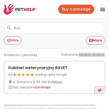
Buy a package
Vet branches
Log In
Filtry
Mapa
Sortowanie
:
Znaleziono
1
placówkę
Veterinary packages
Gabinet weterynaryjny BAVET
4,9
według opinii Google
Insurance
ul.
Słoneczna 8
,
64-320
Buk
Mapa
Dziś
:
nieczynne
Zamknięte
For companies
Województwa:
dolnośląskie
kujawsko-pomorskie
lubelskie
lubuskie
łódzkie
małopolskie
mazowieckie
opolskie
podkarpackie
podlaskie
pomorskie
śląskie