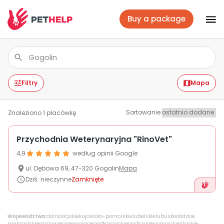
Buy a package
Vet branches
Log In
Filtry
Mapa
Sortowanie
:
Znaleziono
1
placówkę
Veterinary packages
Przychodnia Weterynaryjna "RinoVet"
4,9
według opinii Google
Insurance
ul.
Dębowa
69
,
47-320
Gogolin
Mapa
Dziś
:
nieczynne
Zamknięte
For companies
Województwa:
dolnośląskie
kujawsko-pomorskie
lubelskie
lubuskie
łódzkie
małopolskie
mazowieckie
opolskie
podkarpackie
podlaskie
pomorskie
śląskie