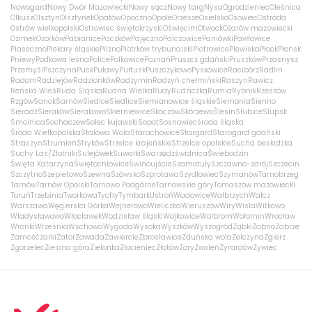
Nowogard
Nowy Dwór Mazowiecki
Nowy sącz
Nowy targ
Nysa
Ogrodzieniec
Oleśnica
Olkusz
Olsztyn
Olsztynek
Opatów
Opoczno
Opole
Orzesze
Osielsko
Osowiec
Ostróda
Ostrów wielkopolski
Ostrowiec świętokrzyski
Oświęcim
Otwock
Ożarów mazowiecki
Ozimek
Ozorków
Pabianice
Paczków
Pajęczno
Palczowice
Paniówki
Pawłowice
Piaseczno
Piekary śląskie
Pilzno
Piotrków trybunalski
Piotrowice
Plewiska
Płock
Płońsk
Pniewy
Podkowa leśna
Police
Polkowice
Poznań
Pruszcz gdański
Pruszków
Przasnysz
Przemyśl
Pszczyna
Puck
Puławy
Pułtusk
Puszczykowo
Pyskowice
Racibórz
Radlin
Radom
Radziejów
Radzionków
Radzymin
Radzyń chełmiński
Raszyn
Rawicz
Reńska Wieś
Ruda Śląska
Rudna Wielka
Rudy
Rudziczka
Rumia
Rybnik
Rzeszów
Rzgów
Sanok
Sarnów
Siedlce
Siedlice
Siemianowice śląskie
Siemonia
Sienno
Sieradz
Sieraków
Sierakowo
Skierniewice
Skoczów
Skórzewo
Ślesin
Słubice
Słupsk
Smolnica
Sochaczew
Solec kujawski
Sopot
Sosnowiec
środa śląska
Środa Wielkopolska
Stalowa Wola
Starachowice
Stargard
Starogard gdański
Straszyn
Strumień
Stryków
Strzelce krajeńskie
Strzelce opolskie
Sucha beskidzka
Suchy Las/Złotniki
Sulejówek
Suwałki
Swarzędz
świdnica
Świebodzin
Święta Katarzyna
Świętochłowice
Świnoujście
Szamotuły
Szczawno-zdrój
Szczecin
Szczytno
Szepietowo
Szewna
Szówsko
Szprotawa
Szydłowiec
Szymanów
Tarnobrzeg
Tarnów
Tarnów Opolski
Tarnowo Podgórne
Tarnowskie góry
Tomaszów mazowiecki
Toruń
Trzebinia
Tworkowa
Tychy
Tymbark
Ustroń
Wadowice
Wałbrzych
Wałcz
Warszawa
Węgierska Górka
Wejherowo
Wieliczka
Wieruszów
Wiry
Wisła
Witkowo
Władysławowo
Włocławek
Wodzisław śląski
Wojkowice
Wolbrom
Wołomin
Wrocław
Wronki
Września
Wschowa
Wygoda
Wysoka
Wyszków
Wyszogród
Ząbki
Żabno
Zabrze
Zamość
żarki
Zator
Zawada
Zawiercie
Zbrosławice
Zduńska wola
Zelczyna
Zgierz
Zgorzelec
Zielona góra
Zielonka
Złocieniec
Złotów
Żory
Zwoleń
Żyrardów
Żywiec