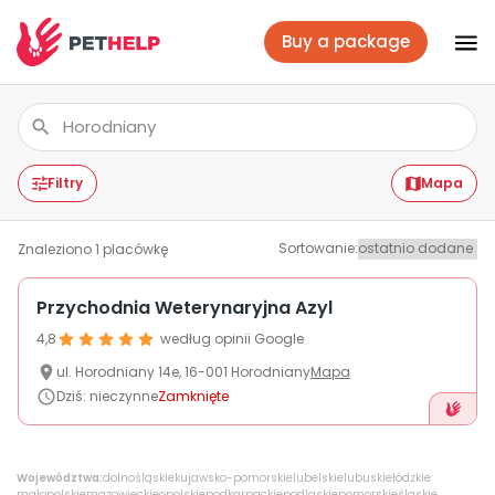
Buy a package
Vet branches
Log In
Filtry
Mapa
Sortowanie
:
Znaleziono
1
placówkę
Veterinary packages
Przychodnia Weterynaryjna Azyl
4,8
według opinii Google
Insurance
ul.
Horodniany
14e
,
16-001
Horodniany
Mapa
Dziś
:
nieczynne
Zamknięte
For companies
Województwa:
dolnośląskie
kujawsko-pomorskie
lubelskie
lubuskie
łódzkie
małopolskie
mazowieckie
opolskie
podkarpackie
podlaskie
pomorskie
śląskie