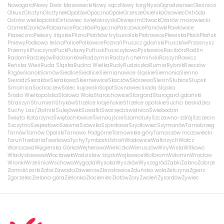
Nowogard
Nowy Dwór Mazowiecki
Nowy sącz
Nowy targ
Nysa
Ogrodzieniec
Oleśnica
Olkusz
Olsztyn
Olsztynek
Opatów
Opoczno
Opole
Orzesze
Osielsko
Osowiec
Ostróda
Ostrów wielkopolski
Ostrowiec świętokrzyski
Oświęcim
Otwock
Ożarów mazowiecki
Ozimek
Ozorków
Pabianice
Paczków
Pajęczno
Palczowice
Paniówki
Pawłowice
Piaseczno
Piekary śląskie
Pilzno
Piotrków trybunalski
Piotrowice
Plewiska
Płock
Płońsk
Pniewy
Podkowa leśna
Police
Polkowice
Poznań
Pruszcz gdański
Pruszków
Przasnysz
Przemyśl
Pszczyna
Puck
Puławy
Pułtusk
Puszczykowo
Pyskowice
Racibórz
Radlin
Radom
Radziejów
Radzionków
Radzymin
Radzyń chełmiński
Raszyn
Rawicz
Reńska Wieś
Ruda Śląska
Rudna Wielka
Rudy
Rudziczka
Rumia
Rybnik
Rzeszów
Rzgów
Sanok
Sarnów
Siedlce
Siedlice
Siemianowice śląskie
Siemonia
Sienno
Sieradz
Sieraków
Sierakowo
Skierniewice
Skoczów
Skórzewo
Ślesin
Słubice
Słupsk
Smolnica
Sochaczew
Solec kujawski
Sopot
Sosnowiec
środa śląska
Środa Wielkopolska
Stalowa Wola
Starachowice
Stargard
Starogard gdański
Straszyn
Strumień
Stryków
Strzelce krajeńskie
Strzelce opolskie
Sucha beskidzka
Suchy Las/Złotniki
Sulejówek
Suwałki
Swarzędz
świdnica
Świebodzin
Święta Katarzyna
Świętochłowice
Świnoujście
Szamotuły
Szczawno-zdrój
Szczecin
Szczytno
Szepietowo
Szewna
Szówsko
Szprotawa
Szydłowiec
Szymanów
Tarnobrzeg
Tarnów
Tarnów Opolski
Tarnowo Podgórne
Tarnowskie góry
Tomaszów mazowiecki
Toruń
Trzebinia
Tworkowa
Tychy
Tymbark
Ustroń
Wadowice
Wałbrzych
Wałcz
Warszawa
Węgierska Górka
Wejherowo
Wieliczka
Wieruszów
Wiry
Wisła
Witkowo
Władysławowo
Włocławek
Wodzisław śląski
Wojkowice
Wolbrom
Wołomin
Wrocław
Wronki
Września
Wschowa
Wygoda
Wysoka
Wyszków
Wyszogród
Ząbki
Żabno
Zabrze
Zamość
żarki
Zator
Zawada
Zawiercie
Zbrosławice
Zduńska wola
Zelczyna
Zgierz
Zgorzelec
Zielona góra
Zielonka
Złocieniec
Złotów
Żory
Zwoleń
Żyrardów
Żywiec