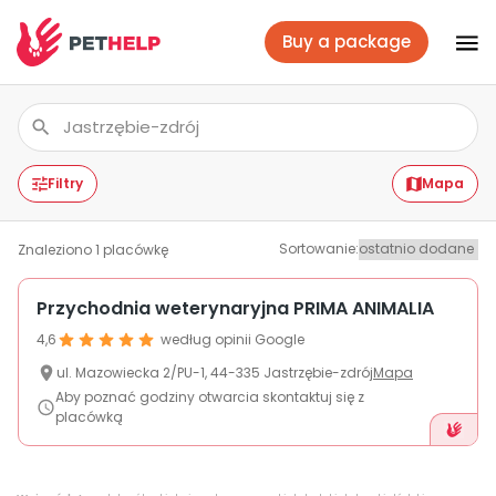
Buy a package
Vet branches
Log In
Filtry
Mapa
Sortowanie
:
Znaleziono
1
placówkę
Veterinary packages
Przychodnia weterynaryjna PRIMA ANIMALIA
4,6
według opinii Google
Insurance
ul.
Mazowiecka
2/PU-1
,
44-335
Jastrzębie-zdrój
Mapa
Aby poznać godziny otwarcia skontaktuj się z
placówką
For companies