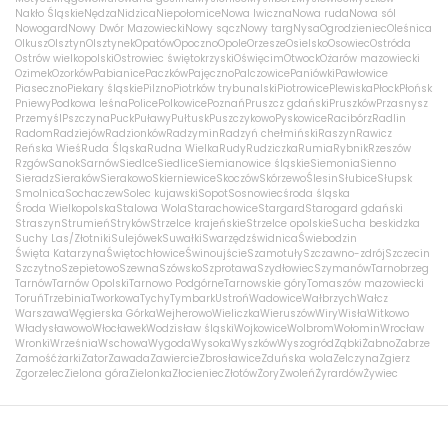
Nakło Śląskie
Nędza
Nidzica
Niepołomice
Nowa Iwiczna
Nowa ruda
Nowa sól
Nowogard
Nowy Dwór Mazowiecki
Nowy sącz
Nowy targ
Nysa
Ogrodzieniec
Oleśnica
Olkusz
Olsztyn
Olsztynek
Opatów
Opoczno
Opole
Orzesze
Osielsko
Osowiec
Ostróda
Ostrów wielkopolski
Ostrowiec świętokrzyski
Oświęcim
Otwock
Ożarów mazowiecki
Ozimek
Ozorków
Pabianice
Paczków
Pajęczno
Palczowice
Paniówki
Pawłowice
Piaseczno
Piekary śląskie
Pilzno
Piotrków trybunalski
Piotrowice
Plewiska
Płock
Płońsk
Pniewy
Podkowa leśna
Police
Polkowice
Poznań
Pruszcz gdański
Pruszków
Przasnysz
Przemyśl
Pszczyna
Puck
Puławy
Pułtusk
Puszczykowo
Pyskowice
Racibórz
Radlin
Radom
Radziejów
Radzionków
Radzymin
Radzyń chełmiński
Raszyn
Rawicz
Reńska Wieś
Ruda Śląska
Rudna Wielka
Rudy
Rudziczka
Rumia
Rybnik
Rzeszów
Rzgów
Sanok
Sarnów
Siedlce
Siedlice
Siemianowice śląskie
Siemonia
Sienno
Sieradz
Sieraków
Sierakowo
Skierniewice
Skoczów
Skórzewo
Ślesin
Słubice
Słupsk
Smolnica
Sochaczew
Solec kujawski
Sopot
Sosnowiec
środa śląska
Środa Wielkopolska
Stalowa Wola
Starachowice
Stargard
Starogard gdański
Straszyn
Strumień
Stryków
Strzelce krajeńskie
Strzelce opolskie
Sucha beskidzka
Suchy Las/Złotniki
Sulejówek
Suwałki
Swarzędz
świdnica
Świebodzin
Święta Katarzyna
Świętochłowice
Świnoujście
Szamotuły
Szczawno-zdrój
Szczecin
Szczytno
Szepietowo
Szewna
Szówsko
Szprotawa
Szydłowiec
Szymanów
Tarnobrzeg
Tarnów
Tarnów Opolski
Tarnowo Podgórne
Tarnowskie góry
Tomaszów mazowiecki
Toruń
Trzebinia
Tworkowa
Tychy
Tymbark
Ustroń
Wadowice
Wałbrzych
Wałcz
Warszawa
Węgierska Górka
Wejherowo
Wieliczka
Wieruszów
Wiry
Wisła
Witkowo
Władysławowo
Włocławek
Wodzisław śląski
Wojkowice
Wolbrom
Wołomin
Wrocław
Wronki
Września
Wschowa
Wygoda
Wysoka
Wyszków
Wyszogród
Ząbki
Żabno
Zabrze
Zamość
żarki
Zator
Zawada
Zawiercie
Zbrosławice
Zduńska wola
Zelczyna
Zgierz
Zgorzelec
Zielona góra
Zielonka
Złocieniec
Złotów
Żory
Zwoleń
Żyrardów
Żywiec