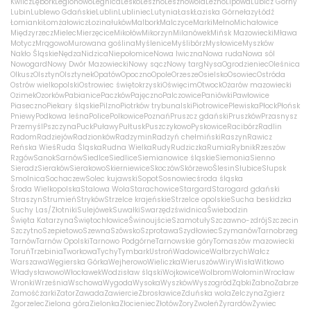
Kwilcz
Lębork
Legionowo
Legnica
Lesko
Leszno
Lesznowola
Leźno
Lipowa
Lubicz Górny
Lubin
Lublewo Gdańskie
Lublin
Lubliniec
Lutynia
Łask
Łaziska Górne
łazy
Łódź
Łomianki
Łomża
łowicz
Łozina
łuków
Malbork
Malczyce
Marki
Mełno
Michałowice
Międzyrzecz
Mielec
Mierzęcice
Mikołów
Mikorzyn
Milanówek
Mińsk Mazowiecki
Mława
Motycz
Mrągowo
Murowana goślina
Myślenice
Myślibórz
Mysłowice
Myszków
Nakło Śląskie
Nędza
Nidzica
Niepołomice
Nowa Iwiczna
Nowa ruda
Nowa sól
Nowogard
Nowy Dwór Mazowiecki
Nowy sącz
Nowy targ
Nysa
Ogrodzieniec
Oleśnica
Olkusz
Olsztyn
Olsztynek
Opatów
Opoczno
Opole
Orzesze
Osielsko
Osowiec
Ostróda
Ostrów wielkopolski
Ostrowiec świętokrzyski
Oświęcim
Otwock
Ożarów mazowiecki
Ozimek
Ozorków
Pabianice
Paczków
Pajęczno
Palczowice
Paniówki
Pawłowice
Piaseczno
Piekary śląskie
Pilzno
Piotrków trybunalski
Piotrowice
Plewiska
Płock
Płońsk
Pniewy
Podkowa leśna
Police
Polkowice
Poznań
Pruszcz gdański
Pruszków
Przasnysz
Przemyśl
Pszczyna
Puck
Puławy
Pułtusk
Puszczykowo
Pyskowice
Racibórz
Radlin
Radom
Radziejów
Radzionków
Radzymin
Radzyń chełmiński
Raszyn
Rawicz
Reńska Wieś
Ruda Śląska
Rudna Wielka
Rudy
Rudziczka
Rumia
Rybnik
Rzeszów
Rzgów
Sanok
Sarnów
Siedlce
Siedlice
Siemianowice śląskie
Siemonia
Sienno
Sieradz
Sieraków
Sierakowo
Skierniewice
Skoczów
Skórzewo
Ślesin
Słubice
Słupsk
Smolnica
Sochaczew
Solec kujawski
Sopot
Sosnowiec
środa śląska
Środa Wielkopolska
Stalowa Wola
Starachowice
Stargard
Starogard gdański
Straszyn
Strumień
Stryków
Strzelce krajeńskie
Strzelce opolskie
Sucha beskidzka
Suchy Las/Złotniki
Sulejówek
Suwałki
Swarzędz
świdnica
Świebodzin
Święta Katarzyna
Świętochłowice
Świnoujście
Szamotuły
Szczawno-zdrój
Szczecin
Szczytno
Szepietowo
Szewna
Szówsko
Szprotawa
Szydłowiec
Szymanów
Tarnobrzeg
Tarnów
Tarnów Opolski
Tarnowo Podgórne
Tarnowskie góry
Tomaszów mazowiecki
Toruń
Trzebinia
Tworkowa
Tychy
Tymbark
Ustroń
Wadowice
Wałbrzych
Wałcz
Warszawa
Węgierska Górka
Wejherowo
Wieliczka
Wieruszów
Wiry
Wisła
Witkowo
Władysławowo
Włocławek
Wodzisław śląski
Wojkowice
Wolbrom
Wołomin
Wrocław
Wronki
Września
Wschowa
Wygoda
Wysoka
Wyszków
Wyszogród
Ząbki
Żabno
Zabrze
Zamość
żarki
Zator
Zawada
Zawiercie
Zbrosławice
Zduńska wola
Zelczyna
Zgierz
Zgorzelec
Zielona góra
Zielonka
Złocieniec
Złotów
Żory
Zwoleń
Żyrardów
Żywiec