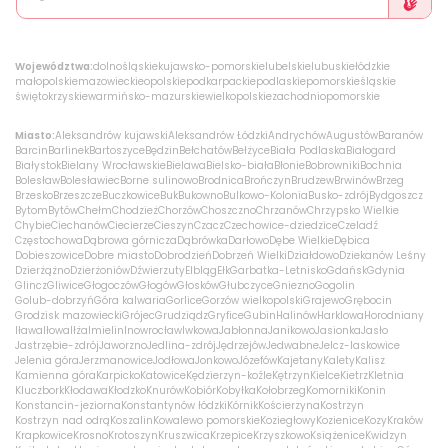
Województwa:
dolnośląskie
kujawsko-pomorskie
lubelskie
lubuskie
łódzkie
małopolskie
mazowieckie
opolskie
podkarpackie
podlaskie
pomorskie
śląskie
świętokrzyskie
warmińsko-mazurskie
wielkopolskie
zachodniopomorskie
Miasto:
Aleksandrów kujawski
Aleksandrów Łódzki
Andrychów
Augustów
Baranów
Barcin
Barlinek
Bartoszyce
Będzin
Bełchatów
Bełżyce
Biała Podlaska
Białogard
Białystok
Bielany Wrocławskie
Bielawa
Bielsko-biała
Błonie
Bobrowniki
Bochnia
Bolesław
Bolesławiec
Borne sulinowo
Brodnica
Brończyn
Brudzew
Brwinów
Brzeg
Brzesko
Brzeszcze
Buczkowice
Buk
Bukowno
Bulkowo-Kolonia
Busko-zdrój
Bydgoszcz
Bytom
Bytów
Chełm
Chodzież
Chorzów
Choszczno
Chrzanów
Chrzypsko Wielkie
Chybie
Ciechanów
Ciecierze
Cieszyn
Czacz
Czechowice-dziedzice
Czeladź
Częstochowa
Dąbrowa górnicza
Dąbrówka
Darłowo
Dębe Wielkie
Dębica
Dobieszowice
Dobre miasto
Dobrodzień
Dobrzeń Wielki
Działdowo
Dziekanów Leśny
Dzierżążno
Dzierżoniów
Dźwierzuty
Elbląg
Ełk
Garbatka-Letnisko
Gdańsk
Gdynia
Glincz
Gliwice
Głogoczów
Głogów
Głosków
Głubczyce
Gniezno
Gogolin
Golub-dobrzyń
Góra kalwaria
Gorlice
Gorzów wielkopolski
Grajewo
Grębocin
Grodzisk mazowiecki
Grójec
Grudziądz
Gryfice
Gubin
Halinów
Harklowa
Horodniany
Iława
Iłowa
Iłża
Imielin
Inowrocław
Iwkowa
Jabłonna
Janikowo
Jasionka
Jasło
Jastrzębie-zdrój
Jaworzno
Jedlina-zdrój
Jędrzejów
Jedwabne
Jelcz-laskowice
Jelenia góra
Jerzmanowice
Jodłowa
Jonkowo
Józefów
Kajetany
Kalety
Kalisz
Kamienna góra
Karpicko
Katowice
Kędzierzyn-koźle
Kętrzyn
Kielce
Kietrz
Kletnia
Kluczbork
Kłodawa
Kłodzko
Knurów
Kobiór
Kobyłka
Kołobrzeg
Komorniki
Konin
Konstancin-jeziorna
Konstantynów łódzki
Kórnik
Kościerzyna
Kostrzyn
Kostrzyn nad odrą
Koszalin
Kowalewo pomorskie
Koziegłowy
Kozienice
Kozy
Kraków
Krapkowice
Krosno
Krotoszyn
Kruszwica
Krzepice
Krzyszkowo
Książenice
Kwidzyn