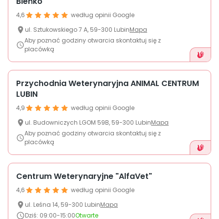
Bieńko
About us
4,6
według opinii Google
ul.
Sztukowskiego
7 A
,
59-300
Lubin
Mapa
+48 790 277 277
Aby poznać godziny otwarcia skontaktuj się z
placówką
PL
Przychodnia Weterynaryjna ANIMAL CENTRUM
LUBIN
4,9
według opinii Google
ul.
Budowniczych LGOM 59B
,
59-300
Lubin
Mapa
Aby poznać godziny otwarcia skontaktuj się z
placówką
Centrum Weterynaryjne "AlfaVet"
4,6
według opinii Google
ul.
Leśna
14
,
59-300
Lubin
Mapa
Dziś
:
09:00-15:00
Otwarte