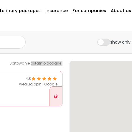
terinary packages
Insurance
For companies
About us
show only 
Sortowanie
:
4,8
według opinii Google
Placówka
w
Pethelp