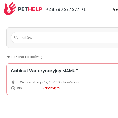
+48 790 277 277
PL
Ve
Znaleziono
1
placówkę
Gabinet Weterynaryjny MAMUT
ul.
Wilczyńskiego
27
,
21-400
łuków
Mapa
Dziś
:
09:00-18:00
Zamknięte