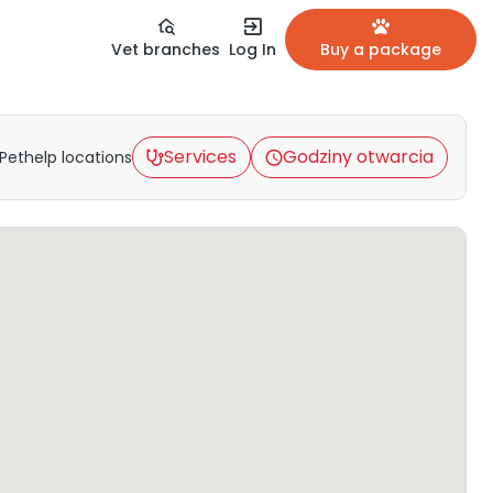
Vet branches
Log In
Buy a package
Services
Godziny otwarcia
Pethelp locations