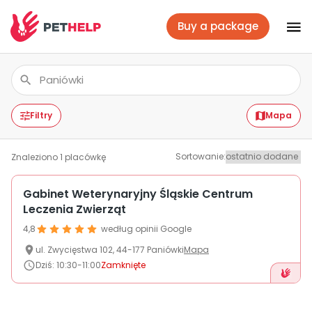
Buy a package
Vet branches
Log In
Filtry
Mapa
Sortowanie
:
Znaleziono
1
placówkę
Veterinary packages
Gabinet Weterynaryjny Śląskie Centrum
Leczenia Zwierząt
Insurance
4,8
według opinii Google
ul.
Zwycięstwa 102
,
44-177
Paniówki
Mapa
For companies
Dziś
:
10:30-11:00
Zamknięte