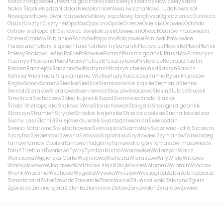
Motycz
Mrągowo
Murowana goślina
Myślenice
Myślibórz
Mysłowice
Myszków
Nakło Śląskie
Nędza
Nidzica
Niepołomice
Nowa Iwiczna
Nowa ruda
Nowa sól
Nowogard
Nowy Dwór Mazowiecki
Nowy sącz
Nowy targ
Nysa
Ogrodzieniec
Oleśnica
Olkusz
Olsztyn
Olsztynek
Opatów
Opoczno
Opole
Orzesze
Osielsko
Osowiec
Ostróda
Ostrów wielkopolski
Ostrowiec świętokrzyski
Oświęcim
Otwock
Ożarów mazowiecki
Ozimek
Ozorków
Pabianice
Paczków
Pajęczno
Palczowice
Paniówki
Pawłowice
Piaseczno
Piekary śląskie
Pilzno
Piotrków trybunalski
Piotrowice
Plewiska
Płock
Płońsk
Pniewy
Podkowa leśna
Police
Polkowice
Poznań
Pruszcz gdański
Pruszków
Przasnysz
Przemyśl
Pszczyna
Puck
Puławy
Pułtusk
Puszczykowo
Pyskowice
Racibórz
Radlin
Radom
Radziejów
Radzionków
Radzymin
Radzyń chełmiński
Raszyn
Rawicz
Reńska Wieś
Ruda Śląska
Rudna Wielka
Rudy
Rudziczka
Rumia
Rybnik
Rzeszów
Rzgów
Sanok
Sarnów
Siedlce
Siedlice
Siemianowice śląskie
Siemonia
Sienno
Sieradz
Sieraków
Sierakowo
Skierniewice
Skoczów
Skórzewo
Ślesin
Słubice
Słupsk
Smolnica
Sochaczew
Solec kujawski
Sopot
Sosnowiec
środa śląska
Środa Wielkopolska
Stalowa Wola
Starachowice
Stargard
Starogard gdański
Straszyn
Strumień
Stryków
Strzelce krajeńskie
Strzelce opolskie
Sucha beskidzka
Suchy Las/Złotniki
Sulejówek
Suwałki
Swarzędz
świdnica
Świebodzin
Święta Katarzyna
Świętochłowice
Świnoujście
Szamotuły
Szczawno-zdrój
Szczecin
Szczytno
Szepietowo
Szewna
Szówsko
Szprotawa
Szydłowiec
Szymanów
Tarnobrzeg
Tarnów
Tarnów Opolski
Tarnowo Podgórne
Tarnowskie góry
Tomaszów mazowiecki
Toruń
Trzebinia
Tworkowa
Tychy
Tymbark
Ustroń
Wadowice
Wałbrzych
Wałcz
Warszawa
Węgierska Górka
Wejherowo
Wieliczka
Wieruszów
Wiry
Wisła
Witkowo
Władysławowo
Włocławek
Wodzisław śląski
Wojkowice
Wolbrom
Wołomin
Wrocław
Wronki
Września
Wschowa
Wygoda
Wysoka
Wyszków
Wyszogród
Ząbki
Żabno
Zabrze
Zamość
żarki
Zator
Zawada
Zawiercie
Zbrosławice
Zduńska wola
Zelczyna
Zgierz
Zgorzelec
Zielona góra
Zielonka
Złocieniec
Złotów
Żory
Zwoleń
Żyrardów
Żywiec