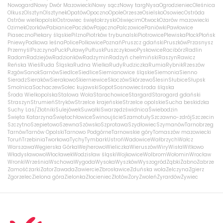
Nowogard
Nowy Dwór Mazowiecki
Nowy sącz
Nowy targ
Nysa
Ogrodzieniec
Oleśnica
Olkusz
Olsztyn
Olsztynek
Opatów
Opoczno
Opole
Orzesze
Osielsko
Osowiec
Ostróda
Ostrów wielkopolski
Ostrowiec świętokrzyski
Oświęcim
Otwock
Ożarów mazowiecki
Ozimek
Ozorków
Pabianice
Paczków
Pajęczno
Palczowice
Paniówki
Pawłowice
Piaseczno
Piekary śląskie
Pilzno
Piotrków trybunalski
Piotrowice
Plewiska
Płock
Płońsk
Pniewy
Podkowa leśna
Police
Polkowice
Poznań
Pruszcz gdański
Pruszków
Przasnysz
Przemyśl
Pszczyna
Puck
Puławy
Pułtusk
Puszczykowo
Pyskowice
Racibórz
Radlin
Radom
Radziejów
Radzionków
Radzymin
Radzyń chełmiński
Raszyn
Rawicz
Reńska Wieś
Ruda Śląska
Rudna Wielka
Rudy
Rudziczka
Rumia
Rybnik
Rzeszów
Rzgów
Sanok
Sarnów
Siedlce
Siedlice
Siemianowice śląskie
Siemonia
Sienno
Sieradz
Sieraków
Sierakowo
Skierniewice
Skoczów
Skórzewo
Ślesin
Słubice
Słupsk
Smolnica
Sochaczew
Solec kujawski
Sopot
Sosnowiec
środa śląska
Środa Wielkopolska
Stalowa Wola
Starachowice
Stargard
Starogard gdański
Straszyn
Strumień
Stryków
Strzelce krajeńskie
Strzelce opolskie
Sucha beskidzka
Suchy Las/Złotniki
Sulejówek
Suwałki
Swarzędz
świdnica
Świebodzin
Święta Katarzyna
Świętochłowice
Świnoujście
Szamotuły
Szczawno-zdrój
Szczecin
Szczytno
Szepietowo
Szewna
Szówsko
Szprotawa
Szydłowiec
Szymanów
Tarnobrzeg
Tarnów
Tarnów Opolski
Tarnowo Podgórne
Tarnowskie góry
Tomaszów mazowiecki
Toruń
Trzebinia
Tworkowa
Tychy
Tymbark
Ustroń
Wadowice
Wałbrzych
Wałcz
Warszawa
Węgierska Górka
Wejherowo
Wieliczka
Wieruszów
Wiry
Wisła
Witkowo
Władysławowo
Włocławek
Wodzisław śląski
Wojkowice
Wolbrom
Wołomin
Wrocław
Wronki
Września
Wschowa
Wygoda
Wysoka
Wyszków
Wyszogród
Ząbki
Żabno
Zabrze
Zamość
żarki
Zator
Zawada
Zawiercie
Zbrosławice
Zduńska wola
Zelczyna
Zgierz
Zgorzelec
Zielona góra
Zielonka
Złocieniec
Złotów
Żory
Zwoleń
Żyrardów
Żywiec