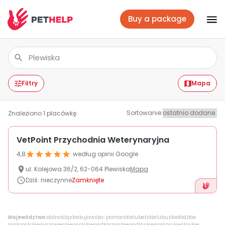
Buy a package
Vet branches
Log In
Filtry
Mapa
Sortowanie
:
Znaleziono
1
placówkę
Veterinary packages
VetPoint Przychodnia Weterynaryjna
4,8
według opinii Google
Insurance
ul.
Kolejowa
36/2
,
62-064
Plewiska
Mapa
Dziś
:
nieczynne
Zamknięte
For companies
Województwa:
dolnośląskie
kujawsko-pomorskie
lubelskie
lubuskie
łódzkie
małopolskie
mazowieckie
opolskie
podkarpackie
podlaskie
pomorskie
śląskie