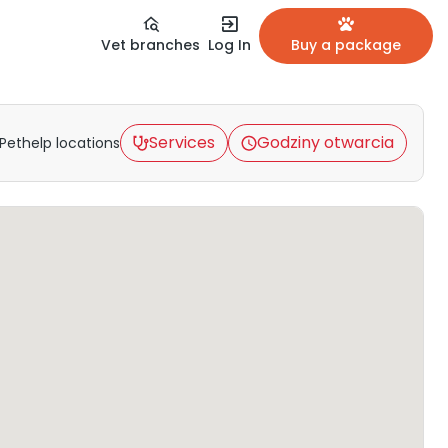
Vet branches
Log In
Buy a package
Services
Godziny otwarcia
Pethelp locations