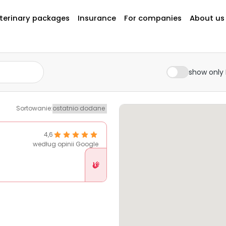
terinary packages
Insurance
For companies
About us
show only 
Sortowanie
:
4,6
według opinii Google
Placówka
w
Pethelp