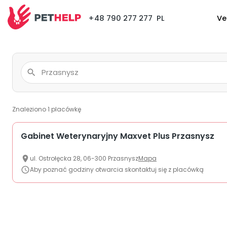
+48 790 277 277
PL
Ve
Znaleziono
1
placówkę
Gabinet Weterynaryjny Maxvet Plus Przasnysz
ul.
Ostrołęcka
28
,
06-300
Przasnysz
Mapa
Aby poznać godziny otwarcia skontaktuj się z placówką