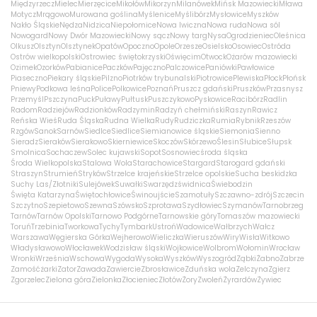
Międzyrzecz
Mielec
Mierzęcice
Mikołów
Mikorzyn
Milanówek
Mińsk Mazowiecki
Mława
Motycz
Mrągowo
Murowana goślina
Myślenice
Myślibórz
Mysłowice
Myszków
Nakło Śląskie
Nędza
Nidzica
Niepołomice
Nowa Iwiczna
Nowa ruda
Nowa sól
Nowogard
Nowy Dwór Mazowiecki
Nowy sącz
Nowy targ
Nysa
Ogrodzieniec
Oleśnica
Olkusz
Olsztyn
Olsztynek
Opatów
Opoczno
Opole
Orzesze
Osielsko
Osowiec
Ostróda
Ostrów wielkopolski
Ostrowiec świętokrzyski
Oświęcim
Otwock
Ożarów mazowiecki
Ozimek
Ozorków
Pabianice
Paczków
Pajęczno
Palczowice
Paniówki
Pawłowice
Piaseczno
Piekary śląskie
Pilzno
Piotrków trybunalski
Piotrowice
Plewiska
Płock
Płońsk
Pniewy
Podkowa leśna
Police
Polkowice
Poznań
Pruszcz gdański
Pruszków
Przasnysz
Przemyśl
Pszczyna
Puck
Puławy
Pułtusk
Puszczykowo
Pyskowice
Racibórz
Radlin
Radom
Radziejów
Radzionków
Radzymin
Radzyń chełmiński
Raszyn
Rawicz
Reńska Wieś
Ruda Śląska
Rudna Wielka
Rudy
Rudziczka
Rumia
Rybnik
Rzeszów
Rzgów
Sanok
Sarnów
Siedlce
Siedlice
Siemianowice śląskie
Siemonia
Sienno
Sieradz
Sieraków
Sierakowo
Skierniewice
Skoczów
Skórzewo
Ślesin
Słubice
Słupsk
Smolnica
Sochaczew
Solec kujawski
Sopot
Sosnowiec
środa śląska
Środa Wielkopolska
Stalowa Wola
Starachowice
Stargard
Starogard gdański
Straszyn
Strumień
Stryków
Strzelce krajeńskie
Strzelce opolskie
Sucha beskidzka
Suchy Las/Złotniki
Sulejówek
Suwałki
Swarzędz
świdnica
Świebodzin
Święta Katarzyna
Świętochłowice
Świnoujście
Szamotuły
Szczawno-zdrój
Szczecin
Szczytno
Szepietowo
Szewna
Szówsko
Szprotawa
Szydłowiec
Szymanów
Tarnobrzeg
Tarnów
Tarnów Opolski
Tarnowo Podgórne
Tarnowskie góry
Tomaszów mazowiecki
Toruń
Trzebinia
Tworkowa
Tychy
Tymbark
Ustroń
Wadowice
Wałbrzych
Wałcz
Warszawa
Węgierska Górka
Wejherowo
Wieliczka
Wieruszów
Wiry
Wisła
Witkowo
Władysławowo
Włocławek
Wodzisław śląski
Wojkowice
Wolbrom
Wołomin
Wrocław
Wronki
Września
Wschowa
Wygoda
Wysoka
Wyszków
Wyszogród
Ząbki
Żabno
Zabrze
Zamość
żarki
Zator
Zawada
Zawiercie
Zbrosławice
Zduńska wola
Zelczyna
Zgierz
Zgorzelec
Zielona góra
Zielonka
Złocieniec
Złotów
Żory
Zwoleń
Żyrardów
Żywiec