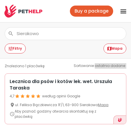
Buy a package
Vet branches
Log In
Filtry
Mapa
Sortowanie
:
Znaleziono
1
placówkę
Veterinary packages
Lecznica dla psów i kotów lek. wet. Urszula
Taraska
Insurance
4,7
według opinii Google
ul.
Feliksa Bączkiewicza
1F/1
,
63-900
Sierakowo
Mapa
For companies
Aby poznać godziny otwarcia skontaktuj się z
placówką