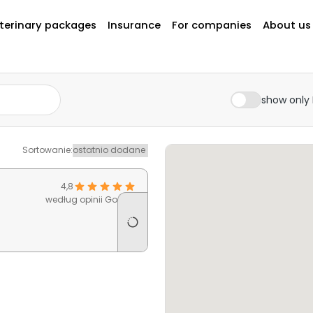
terinary packages
Insurance
For companies
About us
show only 
Sortowanie
:
4,8
według opinii Google
Już
wkrótce
w
Pethelp