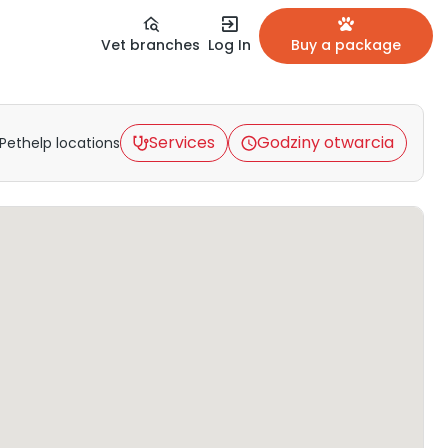
Vet branches
Log In
Buy a package
Services
Godziny otwarcia
Pethelp locations