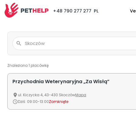
+48 790 277 277
PL
Ve
Znaleziono
1
placówkę
Przychodnia Weterynaryjna „Za Wisłą”
ul.
Kiczycka
4
,
43-430
Skoczów
Mapa
Dziś
:
09:00-13:00
Zamknięte