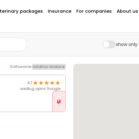
terinary packages
Insurance
For companies
About us
show only 
Sortowanie
:
4,7
według opinii Google
Placówka
w
Pethelp