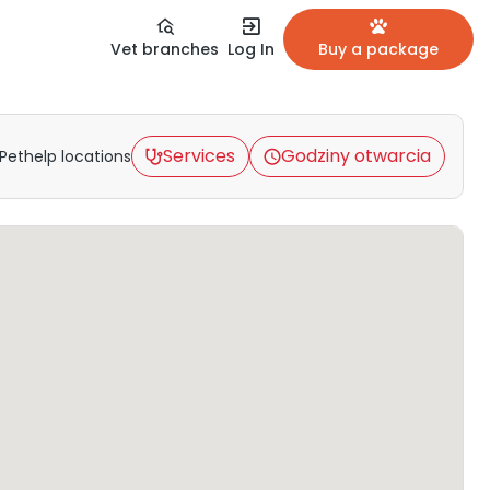
Vet branches
Log In
Buy a package
Services
Godziny otwarcia
Pethelp locations