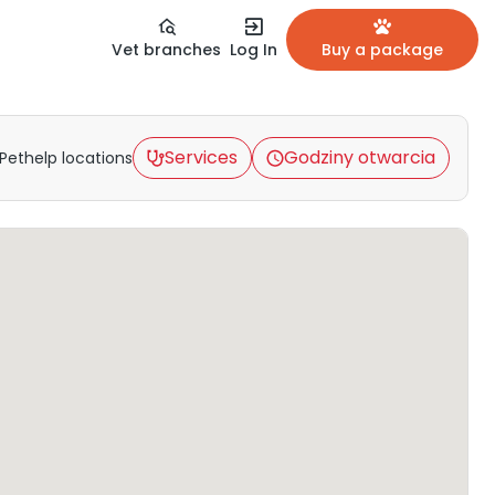
Vet branches
Log In
Buy a package
Services
Godziny otwarcia
Pethelp locations