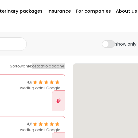
terinary packages
Insurance
For companies
About us
show only 
Sortowanie
:
4,8
według opinii Google
Placówka
w
Pethelp
4,6
według opinii Google
Placówka