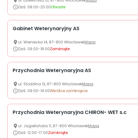
ul.
Dziewińska 15
,
87-800
Włocławek
Mapa
Dziś
:
08:00-20:00
Otwarte
Gabinet Weterynaryjny AS
ul.
Wieniecka 14
,
87-800
Włocławek
Mapa
Dziś
:
09:00-18:00
Zamknięte
Przychodnia Weterynaryjna AS
ul.
Stodólna 13
,
87-800
Włocławek
Mapa
Dziś
:
09:00-19:00
Wkrótce zamknięcie
Przychodnia Weterynaryjna CHIRON- WET s.c
ul.
Jagiellońska
11
,
87-800
Włocławek
Mapa
Dziś
:
12:00-17:00
Zamknięte