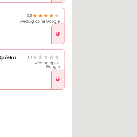
3,6
według opinii Google
Placówka
w
Pethelp
Spółka
0,0
według opinii
Google
Placówka
w
Pethelp