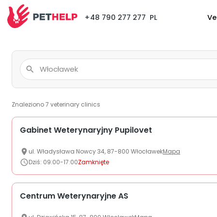
+48 790 277 277
PL
Ve
Znaleziono
7
veterinary clinics
Gabinet Weterynaryjny Pupilovet
ul.
Władysława Nowcy
34
,
87-800
Włocławek
Mapa
Dziś
:
09:00-17:00
Zamknięte
Centrum Weterynaryjne AS