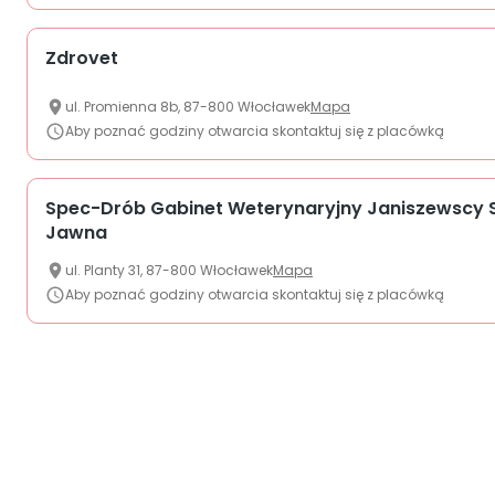
Zdrovet
ul.
Promienna
8b
,
87-800
Włocławek
Mapa
Aby poznać godziny otwarcia skontaktuj się z placówką
Spec-Drób Gabinet Weterynaryjny Janiszewscy 
Jawna
ul.
Planty
31
,
87-800
Włocławek
Mapa
Aby poznać godziny otwarcia skontaktuj się z placówką