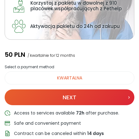
About us
Korzystaj z pakietu w dowolnej z 910
placówek współpracujących z Pethelp
+48 790 277 277
Aktywacja pakietu do 24h od zakupu
PL
50
PLN
/ kwartalnie for 12 months
Select a payment method
KWARTALNA
NEXT
Access to services available
72h
after purchase.
Safe and convenient payment
Contract can be canceled within
14 days