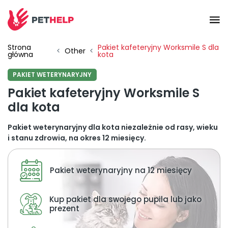
Strona
Pakiet kafeteryjny Worksmile S dla
Vet branches
<
Other
<
główna
kota
PAKIET WETERYNARYJNY
Log In
Pakiet kafeteryjny Worksmile S
dla kota
Veterinary packages
Pakiet weterynaryjny dla kota niezależnie od rasy, wieku
i stanu zdrowia, na okres 12 miesięcy.
Insurance
Pakiet weterynaryjny na 12 miesięcy
For companies
Kup pakiet dla swojego pupila lub jako
prezent