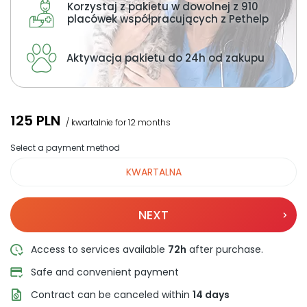
About us
Korzystaj z pakietu w dowolnej z 910
placówek współpracujących z Pethelp
+48 790 277 277
Aktywacja pakietu do 24h od zakupu
PL
125
PLN
/ kwartalnie for 12 months
Select a payment method
KWARTALNA
NEXT
Access to services available
72h
after purchase.
Safe and convenient payment
Contract can be canceled within
14 days