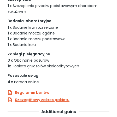
1 x
Szczepienie przeciw podstawowym chorobom
zakaźnym
Badania laboratoryjne
1 x
Badanie krwi rozszerzone
1 x
Badanie moczu ogólne
1 x
Badanie moczu podstawowe
1 x
Badanie kału
Zabiegi pielęgnacyjne
3 x
Obcinanie pazurów
1x
Toaleta gruczołów okołoodbytowych
Pozostałe usługi
4 x
Porada online
Regulamin bonów
Szczegółowy zakres pakietu
Additional gains