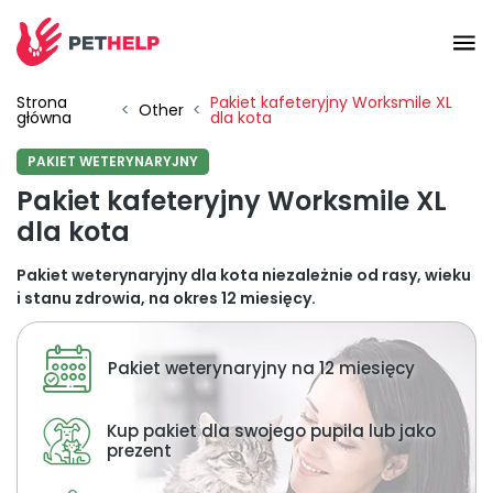
Strona
Pakiet kafeteryjny Worksmile XL
Vet branches
<
Other
<
główna
dla kota
PAKIET WETERYNARYJNY
Log In
Pakiet kafeteryjny Worksmile XL
dla kota
Veterinary packages
Pakiet weterynaryjny dla kota niezależnie od rasy, wieku
i stanu zdrowia, na okres 12 miesięcy.
Insurance
Pakiet weterynaryjny na 12 miesięcy
For companies
Kup pakiet dla swojego pupila lub jako
prezent