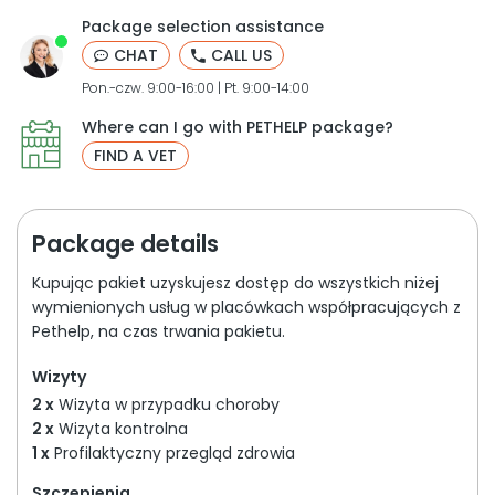
Package selection assistance
CHAT
CALL US
Pon.-czw. 9:00-16:00 | Pt. 9:00-14:00
Where can I go with PETHELP package?
FIND A VET
Package details
Kupując pakiet uzyskujesz dostęp do wszystkich niżej
wymienionych usług w placówkach współpracujących z
Pethelp, na czas trwania pakietu.
Wizyty
2 x
Wizyta w przypadku choroby
2 x
Wizyta kontrolna
1 x
Profilaktyczny przegląd zdrowia
Szczepienia