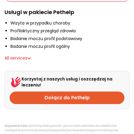
About us
Usługi w pakiecie Pethelp
+48 790 277 277
Wizyta w przypadku choroby
Profilaktyczny przegląd zdrowia
Badanie moczu profil podstawowy
PL
Badanie moczu profil ogólny
All services
Korzystaj z naszych usług i oszczędzaj na
leczeniu!
Dołącz do Pethelp
Województwa:
dolnośląskie
kujawsko-pomorskie
lubelskie
lubuskie
łódzkie
małopolskie
mazowieckie
opolskie
podkarpackie
podlaskie
pomorskie
śląskie