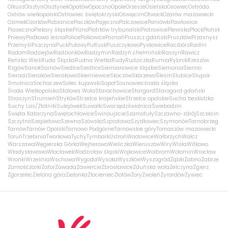
Olkusz
Olsztyn
Olsztynek
Opatów
Opoczno
Opole
Orzesze
Osielsko
Osowiec
Ostróda
Ostrów wielkopolski
Ostrowiec świętokrzyski
Oświęcim
Otwock
Ożarów mazowiecki
Ozimek
Ozorków
Pabianice
Paczków
Pajęczno
Palczowice
Paniówki
Pawłowice
Piaseczno
Piekary śląskie
Pilzno
Piotrków trybunalski
Piotrowice
Plewiska
Płock
Płońsk
Pniewy
Podkowa leśna
Police
Polkowice
Poznań
Pruszcz gdański
Pruszków
Przasnysz
Przemyśl
Pszczyna
Puck
Puławy
Pułtusk
Puszczykowo
Pyskowice
Racibórz
Radlin
Radom
Radziejów
Radzionków
Radzymin
Radzyń chełmiński
Raszyn
Rawicz
Reńska Wieś
Ruda Śląska
Rudna Wielka
Rudy
Rudziczka
Rumia
Rybnik
Rzeszów
Rzgów
Sanok
Sarnów
Siedlce
Siedlice
Siemianowice śląskie
Siemonia
Sienno
Sieradz
Sieraków
Sierakowo
Skierniewice
Skoczów
Skórzewo
Ślesin
Słubice
Słupsk
Smolnica
Sochaczew
Solec kujawski
Sopot
Sosnowiec
środa śląska
Środa Wielkopolska
Stalowa Wola
Starachowice
Stargard
Starogard gdański
Straszyn
Strumień
Stryków
Strzelce krajeńskie
Strzelce opolskie
Sucha beskidzka
Suchy Las/Złotniki
Sulejówek
Suwałki
Swarzędz
świdnica
Świebodzin
Święta Katarzyna
Świętochłowice
Świnoujście
Szamotuły
Szczawno-zdrój
Szczecin
Szczytno
Szepietowo
Szewna
Szówsko
Szprotawa
Szydłowiec
Szymanów
Tarnobrzeg
Tarnów
Tarnów Opolski
Tarnowo Podgórne
Tarnowskie góry
Tomaszów mazowiecki
Toruń
Trzebinia
Tworkowa
Tychy
Tymbark
Ustroń
Wadowice
Wałbrzych
Wałcz
Warszawa
Węgierska Górka
Wejherowo
Wieliczka
Wieruszów
Wiry
Wisła
Witkowo
Władysławowo
Włocławek
Wodzisław śląski
Wojkowice
Wolbrom
Wołomin
Wrocław
Wronki
Września
Wschowa
Wygoda
Wysoka
Wyszków
Wyszogród
Ząbki
Żabno
Zabrze
Zamość
żarki
Zator
Zawada
Zawiercie
Zbrosławice
Zduńska wola
Zelczyna
Zgierz
Zgorzelec
Zielona góra
Zielonka
Złocieniec
Złotów
Żory
Zwoleń
Żyrardów
Żywiec