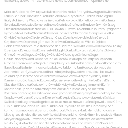
świętokrzyskie
warmińsko-mazurskie
wielkopolskie
zachodniopomorskie
Miasto:
Aleksandrów kujawski
Aleksandrów Łódzki
Andrychów
Augustów
Baranów
Barcin
Barlinek
Bartoszyce
Będzin
Bełchatów
Bełżyce
Biała Podlaska
Białogard
Białystok
Bielany Wrocławskie
Bielawa
Bielsko-biała
Błonie
Bobrowniki
Bochnia
Bolesław
Bolesławiec
Borne sulinowo
Brodnica
Brończyn
Brudzew
Brwinów
Brzeg
Brzesko
Brzeszcze
Buczkowice
Buk
Bukowno
Bulkowo-Kolonia
Busko-zdrój
Bydgoszcz
Bytom
Bytów
Chełm
Chodzież
Chorzów
Choszczno
Chrzanów
Chrzypsko Wielkie
Chybie
Ciechanów
Ciecierze
Cieszyn
Czacz
Czechowice-dziedzice
Czeladź
Częstochowa
Dąbrowa górnicza
Dąbrówka
Darłowo
Dębe Wielkie
Dębica
Dobieszowice
Dobre miasto
Dobrodzień
Dobrzeń Wielki
Działdowo
Dziekanów Leśny
Dzierżążno
Dzierżoniów
Dźwierzuty
Elbląg
Ełk
Garbatka-Letnisko
Gdańsk
Gdynia
Glincz
Gliwice
Głogoczów
Głogów
Głosków
Głubczyce
Gniezno
Gogolin
Golub-dobrzyń
Góra kalwaria
Gorlice
Gorzów wielkopolski
Grajewo
Grębocin
Grodzisk mazowiecki
Grójec
Grudziądz
Gryfice
Gubin
Halinów
Harklowa
Horodniany
Iława
Iłowa
Iłża
Imielin
Inowrocław
Iwkowa
Jabłonna
Janikowo
Jasionka
Jasło
Jastrzębie-zdrój
Jaworzno
Jedlina-zdrój
Jędrzejów
Jedwabne
Jelcz-laskowice
Jelenia góra
Jerzmanowice
Jodłowa
Jonkowo
Józefów
Kajetany
Kalety
Kalisz
Kamienna góra
Karpicko
Katowice
Kędzierzyn-koźle
Kętrzyn
Kielce
Kietrz
Kletnia
Kluczbork
Kłodawa
Kłodzko
Knurów
Kobiór
Kobyłka
Kołobrzeg
Komorniki
Konin
Konstancin-jeziorna
Konstantynów łódzki
Kórnik
Kościerzyna
Kostrzyn
Kostrzyn nad odrą
Koszalin
Kowalewo pomorskie
Koziegłowy
Kozienice
Kozy
Kraków
Krapkowice
Krosno
Krotoszyn
Kruszwica
Krzepice
Krzyszkowo
Książenice
Kwidzyn
Kwilcz
Lębork
Legionowo
Legnica
Lesko
Leszno
Lesznowola
Leźno
Lipowa
Lubicz Górny
Lubin
Lublewo Gdańskie
Lublin
Lubliniec
Lutynia
Łask
Łaziska Górne
łazy
Łódź
Łomianki
Łomża
łowicz
Łozina
łuków
Malbork
Malczyce
Marki
Mełno
Michałowice
Międzyrzecz
Mielec
Mierzęcice
Mikołów
Mikorzyn
Milanówek
Mińsk Mazowiecki
Mława
Motycz
Mrągowo
Murowana goślina
Myślenice
Myślibórz
Mysłowice
Myszków
Nakło Śląskie
Nędza
Nidzica
Niepołomice
Nowa Iwiczna
Nowa ruda
Nowa sól
Nowogard
Nowy Dwór Mazowiecki
Nowy sącz
Nowy targ
Nysa
Ogrodzieniec
Oleśnica