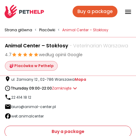
Buy a package
Vet branches
Strona główna
<
Placówki
<
Animal Center – Stokłosy
Animal Center – Stokłosy
- Veterinarian Warszawa
Log In
4.7
według opinii Google
Placówka w Pethelp
Veterinary packages
ul. Zamiany 12 , 02-786 Warszawa
Mapa
Thursday 09:00-22:00
Zamknięte
Insurance
22 414 18 12
biuro@animal-center.pl
For companies
wet.animalcenter
Buy a package