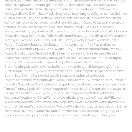
Międzyrzecz
Mielec
Mierzęcice
Mikołów
Mikorzyn
Milanówek
Mińsk Mazowiecki
Mława
Motycz
Mrągowo
Murowana goślina
Myślenice
Myślibórz
Mysłowice
Myszków
Nakło Śląskie
Nędza
Nidzica
Niepołomice
Nowa Iwiczna
Nowa ruda
Nowa sól
Nowogard
Nowy Dwór Mazowiecki
Nowy sącz
Nowy targ
Nysa
Ogrodzieniec
Oleśnica
Olkusz
Olsztyn
Olsztynek
Opatów
Opoczno
Opole
Orzesze
Osielsko
Osowiec
Ostróda
Ostrów wielkopolski
Ostrowiec świętokrzyski
Oświęcim
Otwock
Ożarów mazowiecki
Ozimek
Ozorków
Pabianice
Paczków
Pajęczno
Palczowice
Paniówki
Pawłowice
Piaseczno
Piekary śląskie
Pilzno
Piotrków trybunalski
Piotrowice
Plewiska
Płock
Płońsk
Pniewy
Podkowa leśna
Police
Polkowice
Poznań
Pruszcz gdański
Pruszków
Przasnysz
Przemyśl
Pszczyna
Puck
Puławy
Pułtusk
Puszczykowo
Pyskowice
Racibórz
Radlin
Radom
Radziejów
Radzionków
Radzymin
Radzyń chełmiński
Raszyn
Rawicz
Reńska Wieś
Ruda Śląska
Rudna Wielka
Rudy
Rudziczka
Rumia
Rybnik
Rzeszów
Rzgów
Sanok
Sarnów
Siedlce
Siedlice
Siemianowice śląskie
Siemonia
Sienno
Sieradz
Sieraków
Sierakowo
Skierniewice
Skoczów
Skórzewo
Ślesin
Słubice
Słupsk
Smolnica
Sochaczew
Solec kujawski
Sopot
Sosnowiec
środa śląska
Środa Wielkopolska
Stalowa Wola
Starachowice
Stargard
Starogard gdański
Straszyn
Strumień
Stryków
Strzelce krajeńskie
Strzelce opolskie
Sucha beskidzka
Suchy Las/Złotniki
Sulejówek
Suwałki
Swarzędz
świdnica
Świebodzin
Święta Katarzyna
Świętochłowice
Świnoujście
Szamotuły
Szczawno-zdrój
Szczecin
Szczytno
Szepietowo
Szewna
Szówsko
Szprotawa
Szydłowiec
Szymanów
Tarnobrzeg
Tarnów
Tarnów Opolski
Tarnowo Podgórne
Tarnowskie góry
Tomaszów mazowiecki
Toruń
Trzebinia
Tworkowa
Tychy
Tymbark
Ustroń
Wadowice
Wałbrzych
Wałcz
Warszawa
Węgierska Górka
Wejherowo
Wieliczka
Wieruszów
Wiry
Wisła
Witkowo
Władysławowo
Włocławek
Wodzisław śląski
Wojkowice
Wolbrom
Wołomin
Wrocław
Wronki
Września
Wschowa
Wygoda
Wysoka
Wyszków
Wyszogród
Ząbki
Żabno
Zabrze
Zamość
żarki
Zator
Zawada
Zawiercie
Zbrosławice
Zduńska wola
Zelczyna
Zgierz
Zgorzelec
Zielona góra
Zielonka
Złocieniec
Złotów
Żory
Zwoleń
Żyrardów
Żywiec