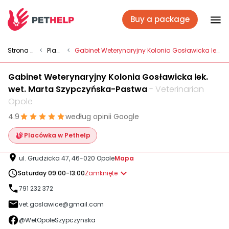
Buy a package
Vet branches
Strona główna
<
Placówki
<
Gabinet Weterynaryjny Kolonia Gosławicka lek. wet. Marta Szypczyńska-Pastwa
Gabinet Weterynaryjny Kolonia Gosławicka lek.
Log In
wet. Marta Szypczyńska-Pastwa
- Veterinarian
Opole
4.9
według opinii Google
Veterinary packages
Placówka w Pethelp
Insurance
ul. Grudzicka 47, 46-020 Opole
Mapa
Saturday 09:00-13:00
Zamknięte
791 232 372
For companies
vet.goslawice@gmail.com
@WetOpoleSzypczynska