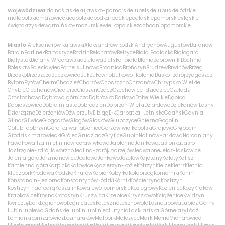
Województwa:
dolnośląskie
kujawsko-pomorskie
lubelskie
lubuskie
łódzkie
małopolskie
mazowieckie
opolskie
podkarpackie
podlaskie
pomorskie
śląskie
świętokrzyskie
warmińsko-mazurskie
wielkopolskie
zachodniopomorskie
Miasto:
Aleksandrów kujawski
Aleksandrów Łódzki
Andrychów
Augustów
Baranów
Barcin
Barlinek
Bartoszyce
Będzin
Bełchatów
Bełżyce
Biała Podlaska
Białogard
Białystok
Bielany Wrocławskie
Bielawa
Bielsko-biała
Błonie
Bobrowniki
Bochnia
Bolesław
Bolesławiec
Borne sulinowo
Brodnica
Brończyn
Brudzew
Brwinów
Brzeg
Brzesko
Brzeszcze
Buczkowice
Buk
Bukowno
Bulkowo-Kolonia
Busko-zdrój
Bydgoszcz
Bytom
Bytów
Chełm
Chodzież
Chorzów
Choszczno
Chrzanów
Chrzypsko Wielkie
Chybie
Ciechanów
Ciecierze
Cieszyn
Czacz
Czechowice-dziedzice
Czeladź
Częstochowa
Dąbrowa górnicza
Dąbrówka
Darłowo
Dębe Wielkie
Dębica
Dobieszowice
Dobre miasto
Dobrodzień
Dobrzeń Wielki
Działdowo
Dziekanów Leśny
Dzierżążno
Dzierżoniów
Dźwierzuty
Elbląg
Ełk
Garbatka-Letnisko
Gdańsk
Gdynia
Glincz
Gliwice
Głogoczów
Głogów
Głosków
Głubczyce
Gniezno
Gogolin
Golub-dobrzyń
Góra kalwaria
Gorlice
Gorzów wielkopolski
Grajewo
Grębocin
Grodzisk mazowiecki
Grójec
Grudziądz
Gryfice
Gubin
Halinów
Harklowa
Horodniany
Iława
Iłowa
Iłża
Imielin
Inowrocław
Iwkowa
Jabłonna
Janikowo
Jasionka
Jasło
Jastrzębie-zdrój
Jaworzno
Jedlina-zdrój
Jędrzejów
Jedwabne
Jelcz-laskowice
Jelenia góra
Jerzmanowice
Jodłowa
Jonkowo
Józefów
Kajetany
Kalety
Kalisz
Kamienna góra
Karpicko
Katowice
Kędzierzyn-koźle
Kętrzyn
Kielce
Kietrz
Kletnia
Kluczbork
Kłodawa
Kłodzko
Knurów
Kobiór
Kobyłka
Kołobrzeg
Komorniki
Konin
Konstancin-jeziorna
Konstantynów łódzki
Kórnik
Kościerzyna
Kostrzyn
Kostrzyn nad odrą
Koszalin
Kowalewo pomorskie
Koziegłowy
Kozienice
Kozy
Kraków
Krapkowice
Krosno
Krotoszyn
Kruszwica
Krzepice
Krzyszkowo
Książenice
Kwidzyn
Kwilcz
Lębork
Legionowo
Legnica
Lesko
Leszno
Lesznowola
Leźno
Lipowa
Lubicz Górny
Lubin
Lublewo Gdańskie
Lublin
Lubliniec
Lutynia
Łask
Łaziska Górne
łazy
Łódź
Łomianki
Łomża
łowicz
Łozina
łuków
Malbork
Malczyce
Marki
Mełno
Michałowice