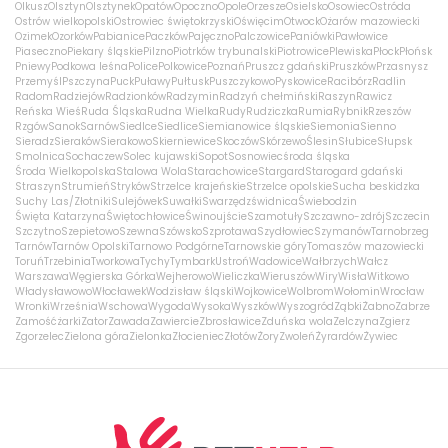
Olkusz
Olsztyn
Olsztynek
Opatów
Opoczno
Opole
Orzesze
Osielsko
Osowiec
Ostróda
Ostrów wielkopolski
Ostrowiec świętokrzyski
Oświęcim
Otwock
Ożarów mazowiecki
Ozimek
Ozorków
Pabianice
Paczków
Pajęczno
Palczowice
Paniówki
Pawłowice
Piaseczno
Piekary śląskie
Pilzno
Piotrków trybunalski
Piotrowice
Plewiska
Płock
Płońsk
Pniewy
Podkowa leśna
Police
Polkowice
Poznań
Pruszcz gdański
Pruszków
Przasnysz
Przemyśl
Pszczyna
Puck
Puławy
Pułtusk
Puszczykowo
Pyskowice
Racibórz
Radlin
Radom
Radziejów
Radzionków
Radzymin
Radzyń chełmiński
Raszyn
Rawicz
Reńska Wieś
Ruda Śląska
Rudna Wielka
Rudy
Rudziczka
Rumia
Rybnik
Rzeszów
Rzgów
Sanok
Sarnów
Siedlce
Siedlice
Siemianowice śląskie
Siemonia
Sienno
Sieradz
Sieraków
Sierakowo
Skierniewice
Skoczów
Skórzewo
Ślesin
Słubice
Słupsk
Smolnica
Sochaczew
Solec kujawski
Sopot
Sosnowiec
środa śląska
Środa Wielkopolska
Stalowa Wola
Starachowice
Stargard
Starogard gdański
Straszyn
Strumień
Stryków
Strzelce krajeńskie
Strzelce opolskie
Sucha beskidzka
Suchy Las/Złotniki
Sulejówek
Suwałki
Swarzędz
świdnica
Świebodzin
Święta Katarzyna
Świętochłowice
Świnoujście
Szamotuły
Szczawno-zdrój
Szczecin
Szczytno
Szepietowo
Szewna
Szówsko
Szprotawa
Szydłowiec
Szymanów
Tarnobrzeg
Tarnów
Tarnów Opolski
Tarnowo Podgórne
Tarnowskie góry
Tomaszów mazowiecki
Toruń
Trzebinia
Tworkowa
Tychy
Tymbark
Ustroń
Wadowice
Wałbrzych
Wałcz
Warszawa
Węgierska Górka
Wejherowo
Wieliczka
Wieruszów
Wiry
Wisła
Witkowo
Władysławowo
Włocławek
Wodzisław śląski
Wojkowice
Wolbrom
Wołomin
Wrocław
Wronki
Września
Wschowa
Wygoda
Wysoka
Wyszków
Wyszogród
Ząbki
Żabno
Zabrze
Zamość
żarki
Zator
Zawada
Zawiercie
Zbrosławice
Zduńska wola
Zelczyna
Zgierz
Zgorzelec
Zielona góra
Zielonka
Złocieniec
Złotów
Żory
Zwoleń
Żyrardów
Żywiec