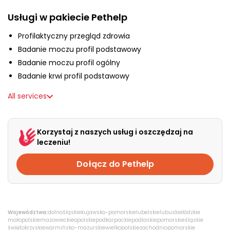
About us
Usługi w pakiecie Pethelp
Profilaktyczny przegląd zdrowia
+48 790 277 277
Badanie moczu profil podstawowy
Badanie moczu profil ogólny
Badanie krwi profil podstawowy
PL
All services
Korzystaj z naszych usług i oszczędzaj na
leczeniu!
Dołącz do Pethelp
Województwa:
dolnośląskie
kujawsko-pomorskie
lubelskie
lubuskie
łódzkie
małopolskie
mazowieckie
opolskie
podkarpackie
podlaskie
pomorskie
śląskie
świętokrzyskie
warmińsko-mazurskie
wielkopolskie
zachodniopomorskie