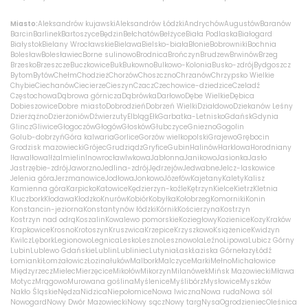
Miasto:
Aleksandrów kujawski
Aleksandrów Łódzki
Andrychów
Augustów
Baranów
Barcin
Barlinek
Bartoszyce
Będzin
Bełchatów
Bełżyce
Biała Podlaska
Białogard
Białystok
Bielany Wrocławskie
Bielawa
Bielsko-biała
Błonie
Bobrowniki
Bochnia
Bolesław
Bolesławiec
Borne sulinowo
Brodnica
Brończyn
Brudzew
Brwinów
Brzeg
Brzesko
Brzeszcze
Buczkowice
Buk
Bukowno
Bulkowo-Kolonia
Busko-zdrój
Bydgoszcz
Bytom
Bytów
Chełm
Chodzież
Chorzów
Choszczno
Chrzanów
Chrzypsko Wielkie
Chybie
Ciechanów
Ciecierze
Cieszyn
Czacz
Czechowice-dziedzice
Czeladź
Częstochowa
Dąbrowa górnicza
Dąbrówka
Darłowo
Dębe Wielkie
Dębica
Dobieszowice
Dobre miasto
Dobrodzień
Dobrzeń Wielki
Działdowo
Dziekanów Leśny
Dzierżążno
Dzierżoniów
Dźwierzuty
Elbląg
Ełk
Garbatka-Letnisko
Gdańsk
Gdynia
Glincz
Gliwice
Głogoczów
Głogów
Głosków
Głubczyce
Gniezno
Gogolin
Golub-dobrzyń
Góra kalwaria
Gorlice
Gorzów wielkopolski
Grajewo
Grębocin
Grodzisk mazowiecki
Grójec
Grudziądz
Gryfice
Gubin
Halinów
Harklowa
Horodniany
Iława
Iłowa
Iłża
Imielin
Inowrocław
Iwkowa
Jabłonna
Janikowo
Jasionka
Jasło
Jastrzębie-zdrój
Jaworzno
Jedlina-zdrój
Jędrzejów
Jedwabne
Jelcz-laskowice
Jelenia góra
Jerzmanowice
Jodłowa
Jonkowo
Józefów
Kajetany
Kalety
Kalisz
Kamienna góra
Karpicko
Katowice
Kędzierzyn-koźle
Kętrzyn
Kielce
Kietrz
Kletnia
Kluczbork
Kłodawa
Kłodzko
Knurów
Kobiór
Kobyłka
Kołobrzeg
Komorniki
Konin
Konstancin-jeziorna
Konstantynów łódzki
Kórnik
Kościerzyna
Kostrzyn
Kostrzyn nad odrą
Koszalin
Kowalewo pomorskie
Koziegłowy
Kozienice
Kozy
Kraków
Krapkowice
Krosno
Krotoszyn
Kruszwica
Krzepice
Krzyszkowo
Książenice
Kwidzyn
Kwilcz
Lębork
Legionowo
Legnica
Lesko
Leszno
Lesznowola
Leźno
Lipowa
Lubicz Górny
Lubin
Lublewo Gdańskie
Lublin
Lubliniec
Lutynia
Łask
Łaziska Górne
łazy
Łódź
Łomianki
Łomża
łowicz
Łozina
łuków
Malbork
Malczyce
Marki
Mełno
Michałowice
Międzyrzecz
Mielec
Mierzęcice
Mikołów
Mikorzyn
Milanówek
Mińsk Mazowiecki
Mława
Motycz
Mrągowo
Murowana goślina
Myślenice
Myślibórz
Mysłowice
Myszków
Nakło Śląskie
Nędza
Nidzica
Niepołomice
Nowa Iwiczna
Nowa ruda
Nowa sól
Nowogard
Nowy Dwór Mazowiecki
Nowy sącz
Nowy targ
Nysa
Ogrodzieniec
Oleśnica