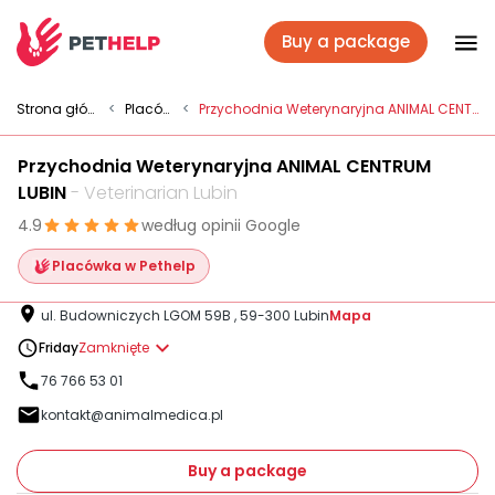
Buy a package
Vet branches
Strona główna
<
Placówki
<
Przychodnia Weterynaryjna ANIMAL CENTRUM LUBIN
Przychodnia Weterynaryjna ANIMAL CENTRUM
Log In
LUBIN
- Veterinarian Lubin
4.9
według opinii Google
Veterinary packages
Placówka w Pethelp
ul. Budowniczych LGOM 59B , 59-300 Lubin
Mapa
Insurance
Friday
Zamknięte
76 766 53 01
kontakt@animalmedica.pl
For companies
Buy a package