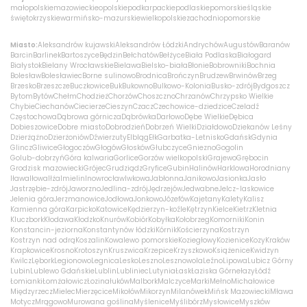
małopolskie
mazowieckie
opolskie
podkarpackie
podlaskie
pomorskie
śląskie
świętokrzyskie
warmińsko-mazurskie
wielkopolskie
zachodniopomorskie
Miasto:
Aleksandrów kujawski
Aleksandrów Łódzki
Andrychów
Augustów
Baranów
Barcin
Barlinek
Bartoszyce
Będzin
Bełchatów
Bełżyce
Biała Podlaska
Białogard
Białystok
Bielany Wrocławskie
Bielawa
Bielsko-biała
Błonie
Bobrowniki
Bochnia
Bolesław
Bolesławiec
Borne sulinowo
Brodnica
Brończyn
Brudzew
Brwinów
Brzeg
Brzesko
Brzeszcze
Buczkowice
Buk
Bukowno
Bulkowo-Kolonia
Busko-zdrój
Bydgoszcz
Bytom
Bytów
Chełm
Chodzież
Chorzów
Choszczno
Chrzanów
Chrzypsko Wielkie
Chybie
Ciechanów
Ciecierze
Cieszyn
Czacz
Czechowice-dziedzice
Czeladź
Częstochowa
Dąbrowa górnicza
Dąbrówka
Darłowo
Dębe Wielkie
Dębica
Dobieszowice
Dobre miasto
Dobrodzień
Dobrzeń Wielki
Działdowo
Dziekanów Leśny
Dzierżążno
Dzierżoniów
Dźwierzuty
Elbląg
Ełk
Garbatka-Letnisko
Gdańsk
Gdynia
Glincz
Gliwice
Głogoczów
Głogów
Głosków
Głubczyce
Gniezno
Gogolin
Golub-dobrzyń
Góra kalwaria
Gorlice
Gorzów wielkopolski
Grajewo
Grębocin
Grodzisk mazowiecki
Grójec
Grudziądz
Gryfice
Gubin
Halinów
Harklowa
Horodniany
Iława
Iłowa
Iłża
Imielin
Inowrocław
Iwkowa
Jabłonna
Janikowo
Jasionka
Jasło
Jastrzębie-zdrój
Jaworzno
Jedlina-zdrój
Jędrzejów
Jedwabne
Jelcz-laskowice
Jelenia góra
Jerzmanowice
Jodłowa
Jonkowo
Józefów
Kajetany
Kalety
Kalisz
Kamienna góra
Karpicko
Katowice
Kędzierzyn-koźle
Kętrzyn
Kielce
Kietrz
Kletnia
Kluczbork
Kłodawa
Kłodzko
Knurów
Kobiór
Kobyłka
Kołobrzeg
Komorniki
Konin
Konstancin-jeziorna
Konstantynów łódzki
Kórnik
Kościerzyna
Kostrzyn
Kostrzyn nad odrą
Koszalin
Kowalewo pomorskie
Koziegłowy
Kozienice
Kozy
Kraków
Krapkowice
Krosno
Krotoszyn
Kruszwica
Krzepice
Krzyszkowo
Książenice
Kwidzyn
Kwilcz
Lębork
Legionowo
Legnica
Lesko
Leszno
Lesznowola
Leźno
Lipowa
Lubicz Górny
Lubin
Lublewo Gdańskie
Lublin
Lubliniec
Lutynia
Łask
Łaziska Górne
łazy
Łódź
Łomianki
Łomża
łowicz
Łozina
łuków
Malbork
Malczyce
Marki
Mełno
Michałowice
Międzyrzecz
Mielec
Mierzęcice
Mikołów
Mikorzyn
Milanówek
Mińsk Mazowiecki
Mława
Motycz
Mrągowo
Murowana goślina
Myślenice
Myślibórz
Mysłowice
Myszków