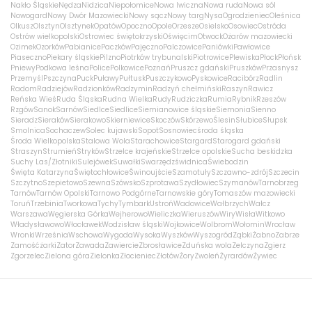
Nakło Śląskie
Nędza
Nidzica
Niepołomice
Nowa Iwiczna
Nowa ruda
Nowa sól
Nowogard
Nowy Dwór Mazowiecki
Nowy sącz
Nowy targ
Nysa
Ogrodzieniec
Oleśnica
Olkusz
Olsztyn
Olsztynek
Opatów
Opoczno
Opole
Orzesze
Osielsko
Osowiec
Ostróda
Ostrów wielkopolski
Ostrowiec świętokrzyski
Oświęcim
Otwock
Ożarów mazowiecki
Ozimek
Ozorków
Pabianice
Paczków
Pajęczno
Palczowice
Paniówki
Pawłowice
Piaseczno
Piekary śląskie
Pilzno
Piotrków trybunalski
Piotrowice
Plewiska
Płock
Płońsk
Pniewy
Podkowa leśna
Police
Polkowice
Poznań
Pruszcz gdański
Pruszków
Przasnysz
Przemyśl
Pszczyna
Puck
Puławy
Pułtusk
Puszczykowo
Pyskowice
Racibórz
Radlin
Radom
Radziejów
Radzionków
Radzymin
Radzyń chełmiński
Raszyn
Rawicz
Reńska Wieś
Ruda Śląska
Rudna Wielka
Rudy
Rudziczka
Rumia
Rybnik
Rzeszów
Rzgów
Sanok
Sarnów
Siedlce
Siedlice
Siemianowice śląskie
Siemonia
Sienno
Sieradz
Sieraków
Sierakowo
Skierniewice
Skoczów
Skórzewo
Ślesin
Słubice
Słupsk
Smolnica
Sochaczew
Solec kujawski
Sopot
Sosnowiec
środa śląska
Środa Wielkopolska
Stalowa Wola
Starachowice
Stargard
Starogard gdański
Straszyn
Strumień
Stryków
Strzelce krajeńskie
Strzelce opolskie
Sucha beskidzka
Suchy Las/Złotniki
Sulejówek
Suwałki
Swarzędz
świdnica
Świebodzin
Święta Katarzyna
Świętochłowice
Świnoujście
Szamotuły
Szczawno-zdrój
Szczecin
Szczytno
Szepietowo
Szewna
Szówsko
Szprotawa
Szydłowiec
Szymanów
Tarnobrzeg
Tarnów
Tarnów Opolski
Tarnowo Podgórne
Tarnowskie góry
Tomaszów mazowiecki
Toruń
Trzebinia
Tworkowa
Tychy
Tymbark
Ustroń
Wadowice
Wałbrzych
Wałcz
Warszawa
Węgierska Górka
Wejherowo
Wieliczka
Wieruszów
Wiry
Wisła
Witkowo
Władysławowo
Włocławek
Wodzisław śląski
Wojkowice
Wolbrom
Wołomin
Wrocław
Wronki
Września
Wschowa
Wygoda
Wysoka
Wyszków
Wyszogród
Ząbki
Żabno
Zabrze
Zamość
żarki
Zator
Zawada
Zawiercie
Zbrosławice
Zduńska wola
Zelczyna
Zgierz
Zgorzelec
Zielona góra
Zielonka
Złocieniec
Złotów
Żory
Zwoleń
Żyrardów
Żywiec