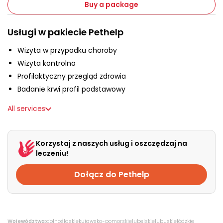
About us
Buy a package
Usługi w pakiecie Pethelp
+48 790 277 277
Wizyta w przypadku choroby
Wizyta kontrolna
PL
Profilaktyczny przegląd zdrowia
Badanie krwi profil podstawowy
All services
Korzystaj z naszych usług i oszczędzaj na
leczeniu!
Dołącz do Pethelp
Województwa:
dolnośląskie
kujawsko-pomorskie
lubelskie
lubuskie
łódzkie