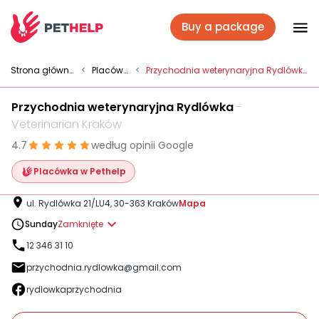
Buy a package
Vet branches
Strona główna
<
Placówki
<
Przychodnia weterynaryjna Rydlówka
Przychodnia weterynaryjna Rydlówka
-
Log In
Veterinarian Kraków
4.7
według opinii Google
Veterinary packages
Placówka w Pethelp
ul. Rydlówka 21/LU4, 30-363 Kraków
Mapa
Insurance
Sunday
Zamknięte
12 346 31 10
przychodnia.rydlowka@gmail.com
For companies
rydlowkaprzychodnia