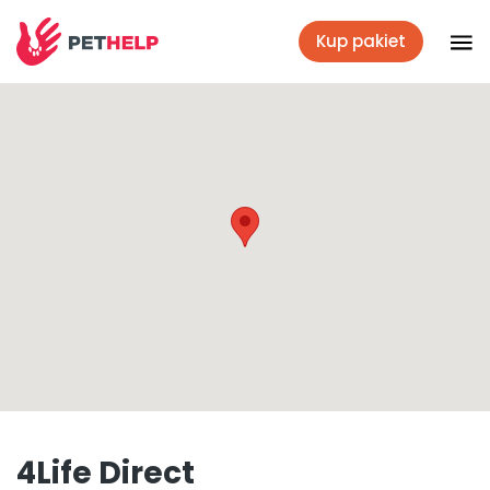
Kup pakiet
Placówki
Zaloguj się
Pakiety weterynaryjne
Ubezpieczenie psa i kota
Benefit dla firm
4Life Direct