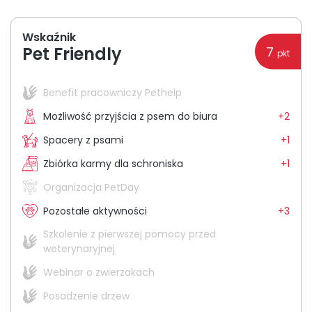
O nas
Wskaźnik
Pet Friendly
7
+48 790 277 277
pkt
Benefit pracowniczy Pethelp
Możliwość przyjścia z psem do biura
+2
Spacery z psami
+1
Zbiórka karmy dla schroniska
+1
Organizacja PetDay
Pozostałe aktywności
+3
Szkolenie z pierwszej pomocy przed
weterynaryjnej
Webinar o zwierzakach
Posadzenie drzew