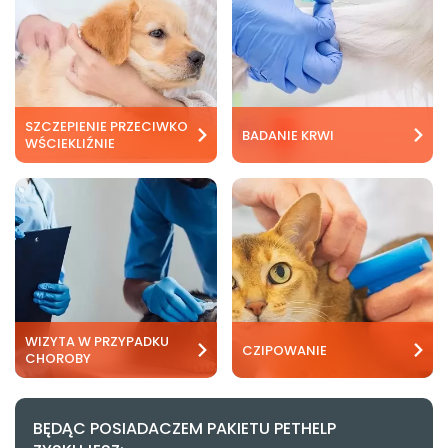
O nas
+48 790 277 277
SZCZEPIENIE PRZECIWKO
BADANIE KRWI
WŚCIEKLIŹNIE
EN
WIZYTA W PRZYPADKU
CZIPOWANIE
CHOROBY
BĘDĄC POSIADACZEM PAKIETU PETHELP