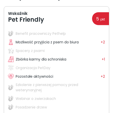
O nas
Wskaźnik
Pet Friendly
5
+48 790 277 277
pkt
Benefit pracowniczy Pethelp
Możliwość przyjścia z psem do biura
+2
Spacery z psami
Zbiórka karmy dla schroniska
+1
Organizacja PetDay
Pozostałe aktywności
+2
Szkolenie z pierwszej pomocy przed
weterynaryjnej
Webinar o zwierzakach
Posadzenie drzew