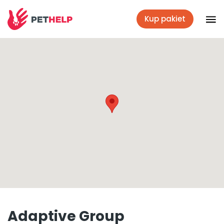
Kup pakiet
Placówki
Zaloguj się
Pakiety weterynaryjne
Ubezpieczenie psa i kota
Benefit dla firm
Adaptive Group