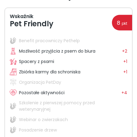
O nas
Wskaźnik
Pet Friendly
8
+48 790 277 277
pkt
Benefit pracowniczy Pethelp
Możliwość przyjścia z psem do biura
+2
Spacery z psami
+1
Zbiórka karmy dla schroniska
+1
Organizacja PetDay
Pozostałe aktywności
+4
Szkolenie z pierwszej pomocy przed
weterynaryjnej
Webinar o zwierzakach
Posadzenie drzew