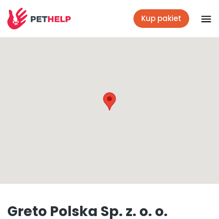
Kup pakiet
Placówki
Zaloguj się
Pakiety weterynaryjne
Ubezpieczenie psa i kota
Benefit dla firm
Greto Polska Sp. z. o. o.