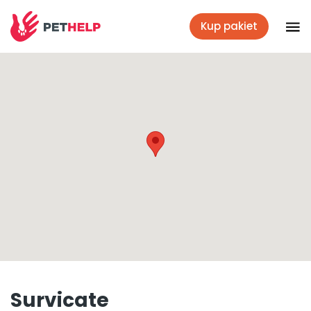
Kup pakiet
Placówki
Zaloguj się
Pakiety weterynaryjne
Ubezpieczenie psa i kota
Benefit dla firm
Survicate