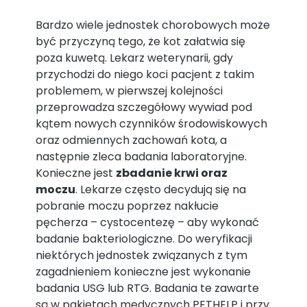
Bardzo wiele jednostek chorobowych może
być przyczyną tego, że kot załatwia się
poza kuwetą. Lekarz weterynarii, gdy
przychodzi do niego koci pacjent z takim
problemem, w pierwszej kolejności
przeprowadza szczegółowy wywiad pod
kątem nowych czynników środowiskowych
oraz odmiennych zachowań kota, a
następnie zleca badania laboratoryjne.
Konieczne jest
zbadanie krwi oraz
moczu
. Lekarze często decydują się na
pobranie moczu poprzez nakłucie
pęcherza – cystocentezę – aby wykonać
badanie bakteriologiczne. Do weryfikacji
niektórych jednostek związanych z tym
zagadnieniem konieczne jest wykonanie
badania USG lub RTG. Badania te zawarte
są w pakietach medycznych PETHELP i przy