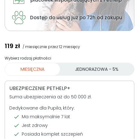
O nas
Dostęp do usług już po 72h od zakupu
+48 790 277 277
119
zł
EN
/ miesięcznie przez 12 miesięcy
Wybierz rodzaj płatności
MIESIĘCZNA
JEDNORAZOWA - 5%
UBEZPIECZENIE PETHELP+
Suma ubezpieczenia aż do 50 000 zł.
Dedykowane dla Pupila, który:
Ma maksymalnie 7 lat
Jest zdrowy
Posiada komplet szczepień