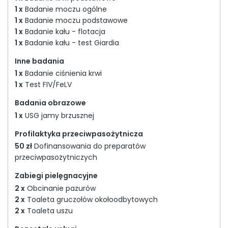
1 x
Badanie moczu ogólne
1 x
Badanie moczu podstawowe
1 x
Badanie kału - flotacja
1 x
Badanie kału - test Giardia
Inne badania
1 x
Badanie ciśnienia krwi
1 x
Test FIV/FeLV
Badania obrazowe
1 x
USG jamy brzusznej
Profilaktyka przeciwpasożytnicza
50 zł
Dofinansowania do preparatów
przeciwpasożytniczych
Zabiegi pielęgnacyjne
2 x
Obcinanie pazurów
2 x
Toaleta gruczołów okołoodbytowych
2 x
Toaleta uszu