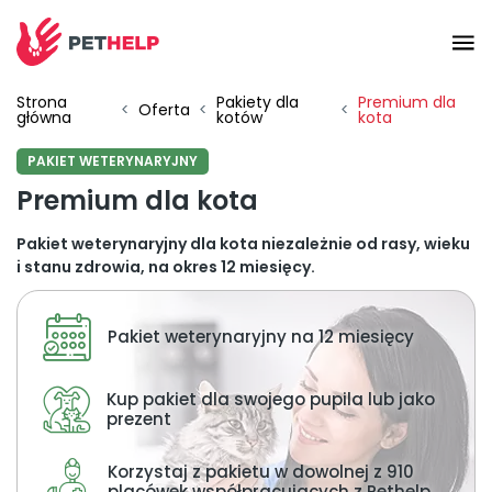
Strona
Pakiety dla
Premium dla
Placówki
<
Oferta
<
<
główna
kotów
kota
PAKIET WETERYNARYJNY
Zaloguj się
Premium dla kota
Pakiet weterynaryjny dla kota niezależnie od rasy, wieku
Pakiety weterynaryjne
i stanu zdrowia, na okres 12 miesięcy.
Pakiet weterynaryjny na 12 miesięcy
Ubezpieczenie psa i kota
Kup pakiet dla swojego pupila lub jako
Benefit dla firm
prezent
Korzystaj z pakietu w dowolnej z 910
placówek współpracujących z Pethelp