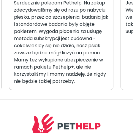
Serdecznie polecam Pethelp. Na zakup
Je
zdecydowaliśmy się od razu po nabyciu
Wi
pieska, przez co szczepienia, badania jak
wet
i standardowe badania były objęte
ta
pakietem. Wygoda płacenia za usługę
Sup
metoda subskrypcji jest cudowna -
cokolwiek by się nie działo, nasz psiak
zawsze będzie mógł liczyć na pomoc.
Mamy też wykupione ubezpieczenie w
ramach pakietu Pethelp+, ale nie
korzystaliśmy I mamy nadzieję, że nigdy
nie będzie takiej potrzeby.