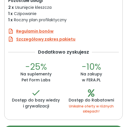
Pozostałe usługi
2 x
Usunięcie kleszcza
1 x
Czipowanie
1 x
Roczny plan profilaktyczny
Regulamin bonów
Szczegółowy zakres pakietu
Dodatkowo zyskujesz
-25%
-10%
Na suplementy
Na zakupy
Pet Form Labs
w FERA.PL
Dostęp do bazy wiedzy
Dostęp do Rabatowni
i grywalizacji
Unikalne oferty w różnych
sklepach!