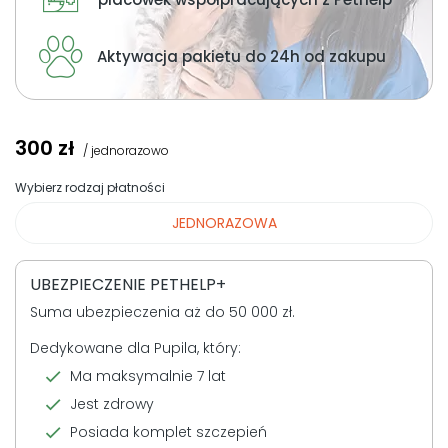
O nas
Aktywacja pakietu do 24h od zakupu
+48 790 277 277
300
zł
EN
/ jednorazowo
Wybierz rodzaj płatności
JEDNORAZOWA
UBEZPIECZENIE PETHELP+
Suma ubezpieczenia aż do 50 000 zł.
Dedykowane dla Pupila, który:
Ma maksymalnie 7 lat
Jest zdrowy
Posiada komplet szczepień