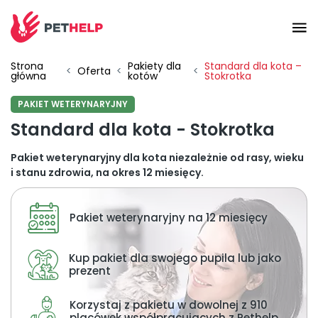
Strona
Pakiety dla
Standard dla kota –
Placówki
<
Oferta
<
<
główna
kotów
Stokrotka
PAKIET WETERYNARYJNY
Zaloguj się
Standard dla kota - Stokrotka
Pakiet weterynaryjny dla kota niezależnie od rasy, wieku
Pakiety weterynaryjne
i stanu zdrowia, na okres 12 miesięcy.
Pakiet weterynaryjny na 12 miesięcy
Ubezpieczenie psa i kota
Kup pakiet dla swojego pupila lub jako
Benefit dla firm
prezent
Korzystaj z pakietu w dowolnej z 910
placówek współpracujących z Pethelp