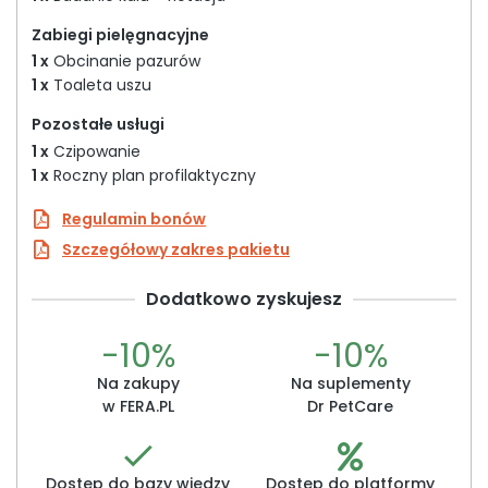
Zabiegi pielęgnacyjne
1 x
Obcinanie pazurów
1 x
Toaleta uszu
Pozostałe usługi
1 x
Czipowanie
1 x
Roczny plan profilaktyczny
Regulamin bonów
Szczegółowy zakres pakietu
Dodatkowo zyskujesz
-10%
-10%
Na zakupy
Na suplementy
w FERA.PL
Dr PetCare
Dostęp do bazy wiedzy
Dostęp do platformy