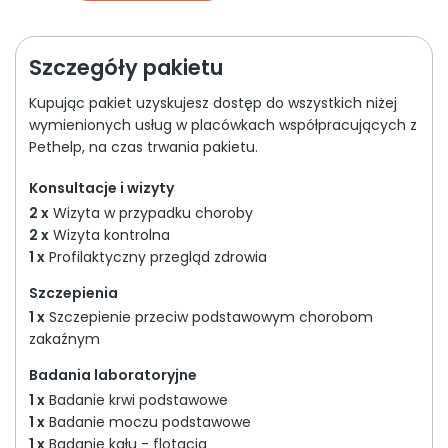
Szczegóły pakietu
Kupując pakiet uzyskujesz dostęp do wszystkich niżej
wymienionych usług w placówkach współpracujących z
Pethelp, na czas trwania pakietu.
Konsultacje i wizyty
2 x
Wizyta w przypadku choroby
2 x
Wizyta kontrolna
1 x
Profilaktyczny przegląd zdrowia
Szczepienia
1 x
Szczepienie przeciw podstawowym chorobom
zakaźnym
Badania laboratoryjne
1 x
Badanie krwi podstawowe
1 x
Badanie moczu podstawowe
1 x
Badanie kału - flotacja