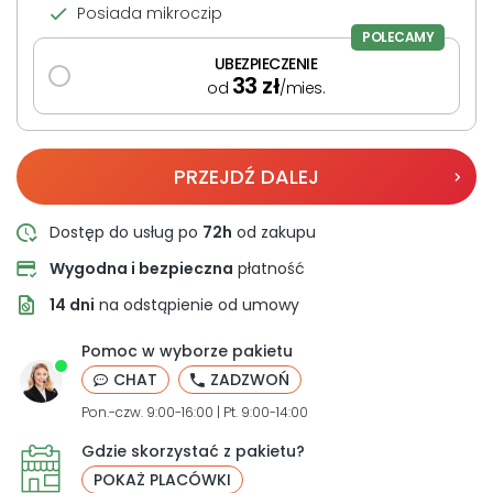
Posiada mikroczip
POLECAMY
UBEZPIECZENIE
33
zł
od
/mies.
PRZEJDŹ DALEJ
Dostęp do usług po
72h
od zakupu
Wygodna i bezpieczna
płatność
14 dni
na odstąpienie od umowy
Pomoc w wyborze pakietu
CHAT
ZADZWOŃ
Pon.-czw. 9:00-16:00 | Pt. 9:00-14:00
Gdzie skorzystać z pakietu?
POKAŻ PLACÓWKI