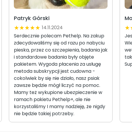
Patryk Górski
Mo
★
★
★
★
★
★
14.11.2024
Serdecznie polecam Pethelp. Na zakup
Je
zdecydowaliśmy się od razu po nabyciu
Wi
pieska, przez co szczepienia, badania jak
wet
i standardowe badania były objęte
ta
pakietem. Wygoda płacenia za usługę
Sup
metoda subskrypcji jest cudowna -
cokolwiek by się nie działo, nasz psiak
zawsze będzie mógł liczyć na pomoc.
Mamy też wykupione ubezpieczenie w
ramach pakietu Pethelp+, ale nie
korzystaliśmy I mamy nadzieję, że nigdy
nie będzie takiej potrzeby.