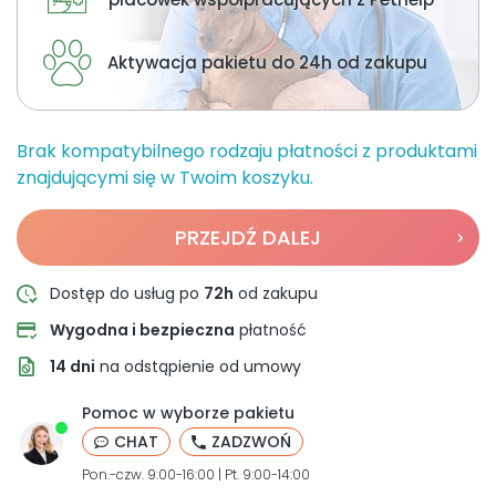
O nas
Aktywacja pakietu do 24h od zakupu
+48 790 277 277
Brak kompatybilnego rodzaju płatności z produktami
EN
znajdującymi się w Twoim koszyku.
PRZEJDŹ DALEJ
Dostęp do usług po
72h
od zakupu
Wygodna i bezpieczna
płatność
14 dni
na odstąpienie od umowy
Pomoc w wyborze pakietu
CHAT
ZADZWOŃ
Pon.-czw. 9:00-16:00 | Pt. 9:00-14:00