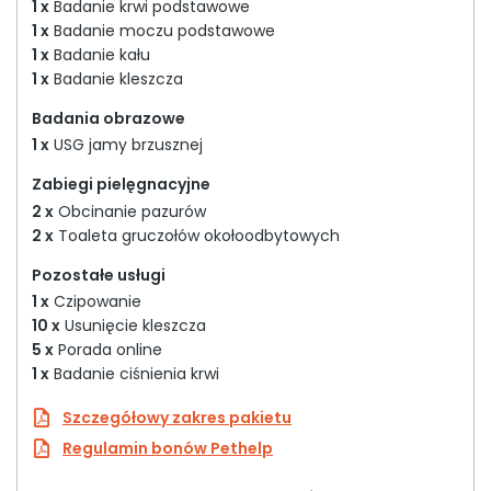
1 x
Badanie krwi podstawowe
1 x
Badanie moczu podstawowe
1 x
Badanie kału
1 x
Badanie kleszcza
Badania obrazowe
1 x
USG jamy brzusznej
Zabiegi pielęgnacyjne
2 x
Obcinanie pazurów
2 x
Toaleta gruczołów okołoodbytowych
Pozostałe usługi
1 x
Czipowanie
10 x
Usunięcie kleszcza
5 x
Porada online
1 x
Badanie ciśnienia krwi
Szczegółowy zakres pakietu
Regulamin bonów Pethelp