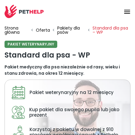
Strona
Pakiety dla
Standard dla psa
Placówki
<
Oferta
<
<
główna
psów
– WP
PAKIET WETERYNARYJNY
Zaloguj się
Standard dla psa - WP
Pakiet medyczny dla psa niezależnie od rasy, wieku i
Pakiety weterynaryjne
stanu zdrowia, na okres 12 miesięcy.
Pakiet weterynaryjny na 12 miesięcy
Ubezpieczenie psa i kota
Kup pakiet dla swojego pupila lub jako
Benefit dla firm
prezent
Korzystaj z pakietu w dowolnej z 910
placówek współpracujących z Pethelp