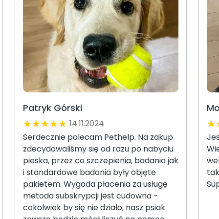
Patryk Górski
Mo
★
★
★
★
★
★
14.11.2024
Serdecznie polecam Pethelp. Na zakup
Je
zdecydowaliśmy się od razu po nabyciu
Wi
pieska, przez co szczepienia, badania jak
wet
i standardowe badania były objęte
ta
pakietem. Wygoda płacenia za usługę
Sup
metoda subskrypcji jest cudowna -
cokolwiek by się nie działo, nasz psiak