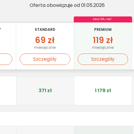
Oferta obowiązuje od 01.05.2026
Rabat 50% z BLIK*
Y
STANDARD
PREMIUM
69 zł
119 zł
miesięcznie
miesięcznie
Szczegóły
Szczegóły
371 zł
1 179 zł