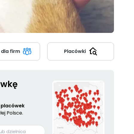
 dla firm
Placówki
ówkę
 placówek
ej Polsce.