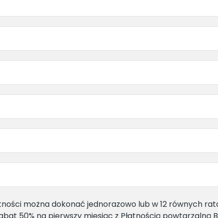
tności można dokonać jednorazowo lub w 12 równych rat
abat 50% na pierwszy miesiąc z Płatnością powtarzalną B