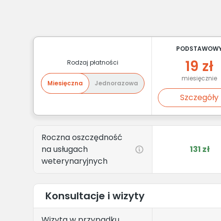
PODSTAWOW
19 zł
Rodzaj płatności
miesięcznie
Miesięczna
Jednorazowa
Szczegóły
Roczna oszczędność
na usługach
131 zł
weterynaryjnych
Konsultacje i wizyty
Wizyta w przypadku