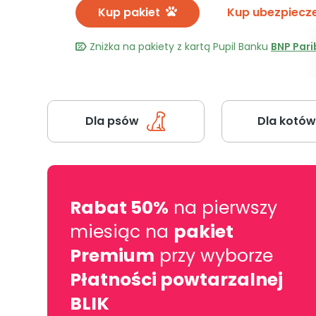
Kup pakiet
Kup ubezpiecz
Zniżka na pakiety z kartą Pupil Banku
BNP Pari
Dla psów
Dla kotów
Rabat 50%
na pierwszy
miesiąc na
pakiet
Premium
przy wyborze
Płatności powtarzalnej
BLIK