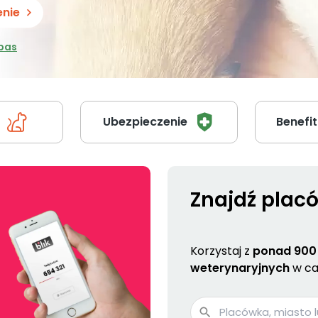
enie
bas
Ubezpieczenie
Benefit
Znajdź plac
Korzystaj z
ponad 900
weterynaryjnych
w cał