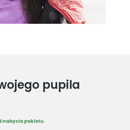
wojego pupila
d nabycia pakietu.