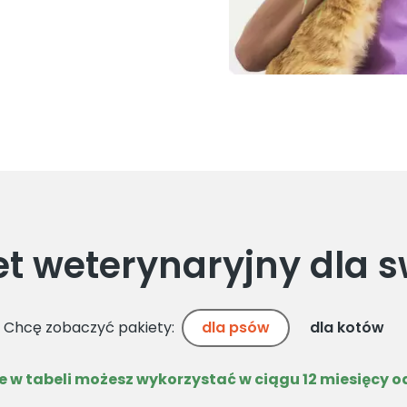
et weterynaryjny dla s
Chcę zobaczyć pakiety:
dla psów
dla kotów
 w tabeli możesz wykorzystać w ciągu 12 miesięcy o