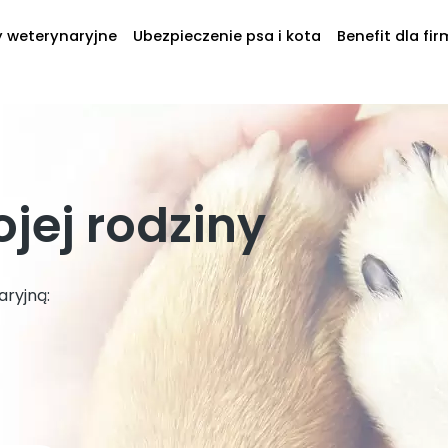
y weterynaryjne
Ubezpieczenie psa i kota
Benefit dla fir
jej rodziny
ryjną: