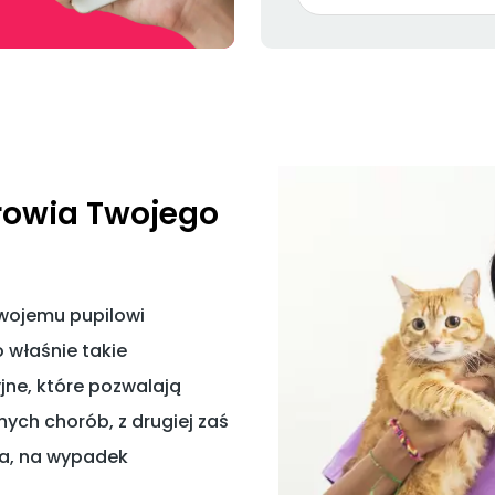
owia Twojego
swojemu pupilowi
 właśnie takie
yjne, które pozwalają
ych chorób, z drugiej zaś
ta, na wypadek