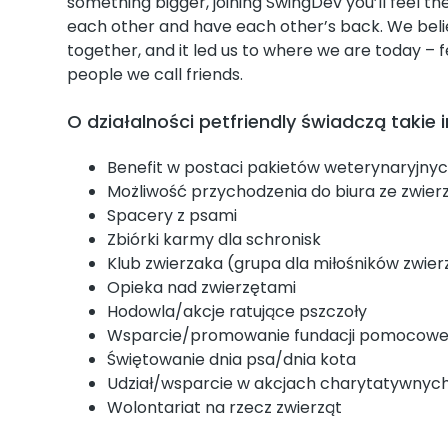
something bigger, joining SwingDev you’ll feel t
each other and have each other’s back. We believ
together, and it led us to where we are today – 
people we call friends.
O działalności petfriendly świadczą takie i
Benefit w postaci pakietów weterynaryjny
Możliwość przychodzenia do biura ze zwie
Spacery z psami
Zbiórki karmy dla schronisk
Klub zwierzaka (grupa dla miłośników zwier
Opieka nad zwierzętami
Hodowla/akcje ratujące pszczoły
Wsparcie/promowanie fundacji pomocowej 
Świętowanie dnia psa/dnia kota
Udział/wsparcie w akcjach charytatywnyc
Wolontariat na rzecz zwierząt