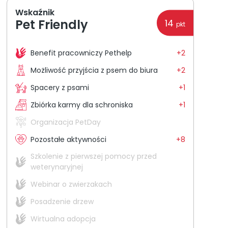
Wskaźnik
Pet Friendly
14
pkt
Benefit pracowniczy Pethelp
+2
Możliwość przyjścia z psem do biura
+2
Spacery z psami
+1
Zbiórka karmy dla schroniska
+1
Organizacja PetDay
Pozostałe aktywności
+8
Szkolenie z pierwszej pomocy przed
weterynaryjnej
Webinar o zwierzakach
Posadzenie drzew
Wirtualna adopcja