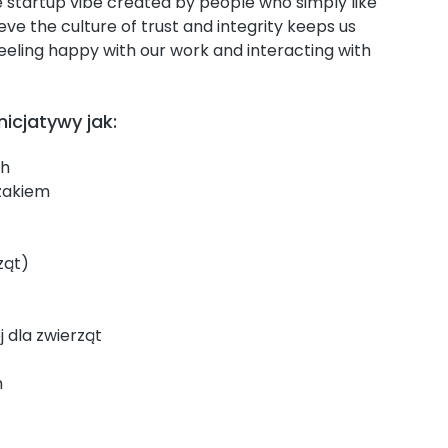
he startup vibe created by people who simply like
e the culture of trust and integrity keeps us
feeling happy with our work and interacting with
nicjatywy jak:
ch
rzakiem
ząt)
dla zwierząt
h