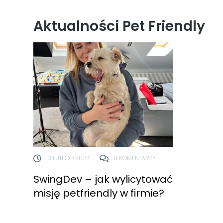
Aktualności Pet Friendly
13 LUTEGO 2024
0 KOMENTARZY
SwingDev – jak wylicytować
misję petfriendly w firmie?