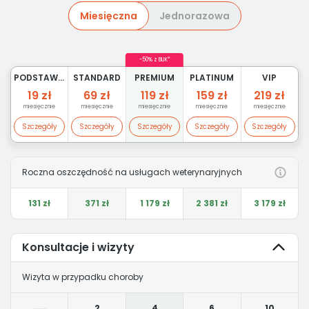
Miesięczna
Jednorazowa
-50% z BLIK*
PODSTAWOWY
STANDARD
PREMIUM
PLATINUM
VIP
19 zł
69 zł
119 zł
159 zł
219 zł
miesięcznie
miesięcznie
miesięcznie
miesięcznie
miesięcznie
Szczegóły
Szczegóły
Szczegóły
Szczegóły
Szczegóły
Roczna oszczędność na usługach weterynaryjnych
131 zł
371 zł
1 179 zł
2 381 zł
3 179 zł
Konsultacje i wizyty
Wizyta w przypadku choroby
2
4
6
10