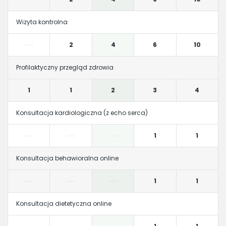
Wizyta kontrolna
2
4
6
10
Profilaktyczny przegląd zdrowia
1
1
2
3
4
Konsultacja kardiologiczna (z echo serca)
1
1
Konsultacja behawioralna online
1
1
Konsultacja dietetyczna online