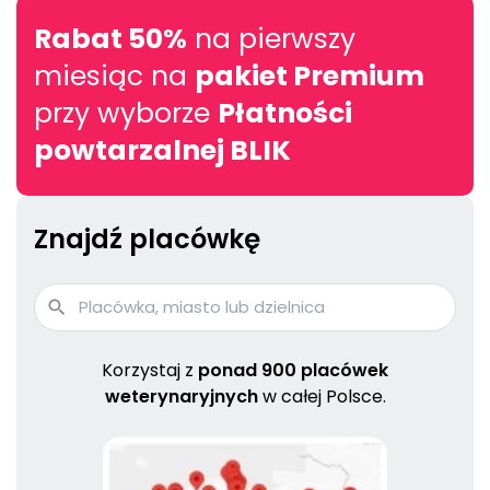
Rabat 50%
na pierwszy
miesiąc na
pakiet Premium
przy wyborze
Płatności
powtarzalnej BLIK
Znajdź placówkę
Korzystaj z
ponad 900 placówek
weterynaryjnych
w całej Polsce.