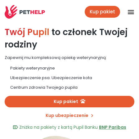
Kup pakiet
Twój Pupil
to członek Twojej
Placówki
rodziny
Zaloguj się
Zapewnij mu kompleksową opiekę weterynaryjną:
Pakiety weterynaryjne
Pakiety weterynaryjne
Ubezpieczenie psa. Ubezpieczenie kota
Centrum zdrowia Twojego pupila
Ubezpieczenie psa i kota
Kup pakiet
Kup ubezpieczenie
Benefit dla firm
Zniżka na pakiety z kartą Pupil Banku
BNP Paribas