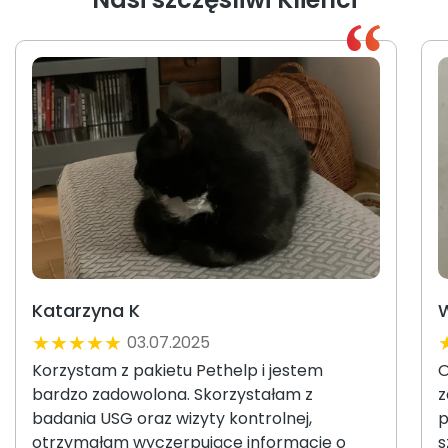
Katarzyna K
W
★
★
★
★
★
03.07.2025
Korzystam z pakietu Pethelp i jestem
O
bardzo zadowolona. Skorzystałam z
z
badania USG oraz wizyty kontrolnej,
p
otrzymałam wyczerpujące informację o
s