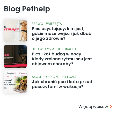
Blog Pethelp
PRAWO I ZWIERZĘTA
Pies asystujący: kim jest,
gdzie może wejść i jak dbać
o jego zdrowie?
BEHAWIORYZM
PIELĘGNACJA
Pies i kot budzą w nocy.
Kiedy zmiana rytmu snu jest
objawem choroby?
AKCJE SPOŁECZNE
POLECANE
Jak chronić psa i kota przed
pasożytami w wakacje?
Więcej wpisów