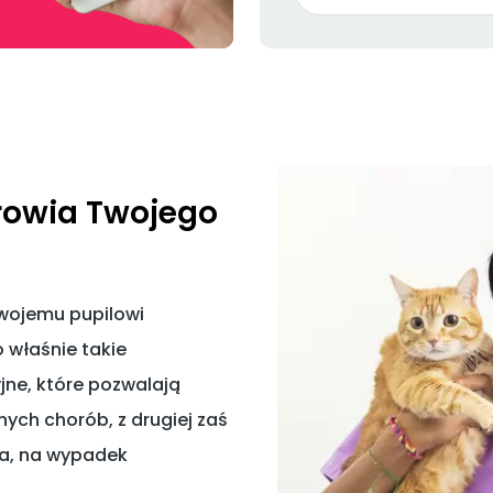
owia Twojego
swojemu pupilowi
 właśnie takie
yjne, które pozwalają
ych chorób, z drugiej zaś
ta, na wypadek