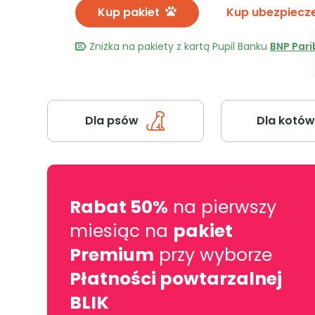
Kup pakiet
Kup ubezpiecz
Zniżka na pakiety z kartą Pupil Banku
BNP Pari
Dla psów
Dla kotów
Rabat 50%
na pierwszy
miesiąc na
pakiet
Premium
przy wyborze
Płatności powtarzalnej
BLIK