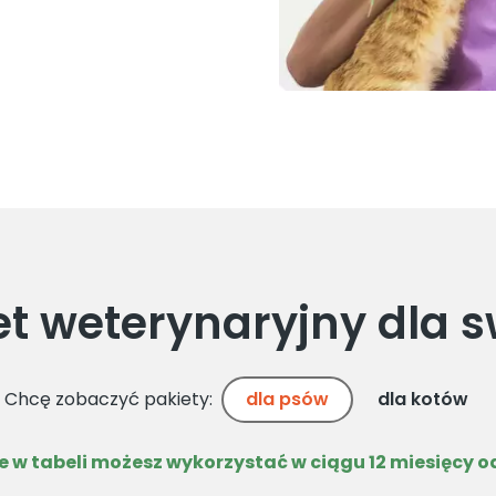
et weterynaryjny dla s
Chcę zobaczyć pakiety:
dla psów
dla kotów
 w tabeli możesz wykorzystać w ciągu 12 miesięcy o