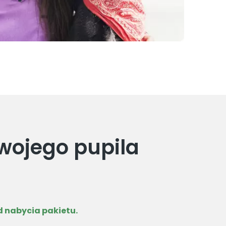
wojego pupila
d nabycia pakietu.