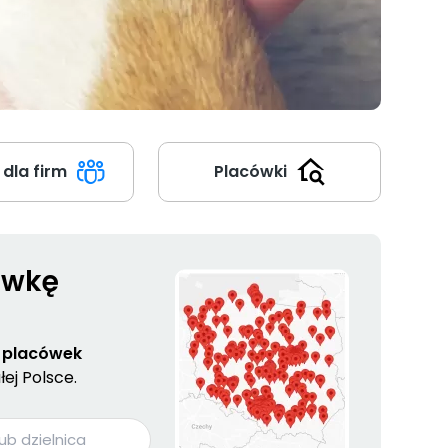
 dla firm
Placówki
ówkę
 placówek
ej Polsce.