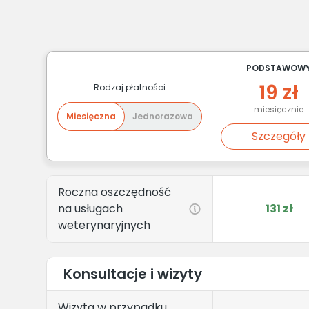
PODSTAWOW
19 zł
Rodzaj płatności
miesięcznie
Miesięczna
Jednorazowa
Szczegóły
Roczna oszczędność
na usługach
131 zł
weterynaryjnych
Konsultacje i wizyty
Wizyta w przypadku