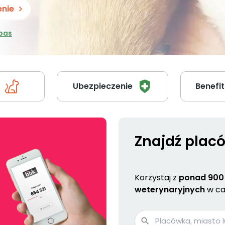
enie
bas
Ubezpieczenie
Benefit
Znajdź plac
Korzystaj z
ponad 900
weterynaryjnych
w cał