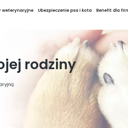
y weterynaryjne
Ubezpieczenie psa i kota
Benefit dla fir
jej rodziny
ryjną: