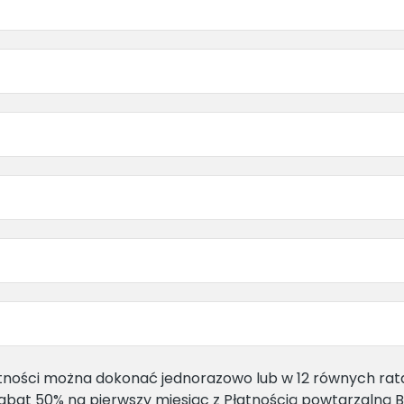
tności można dokonać jednorazowo lub w 12 równych rat
abat 50% na pierwszy miesiąc z Płatnością powtarzalną B