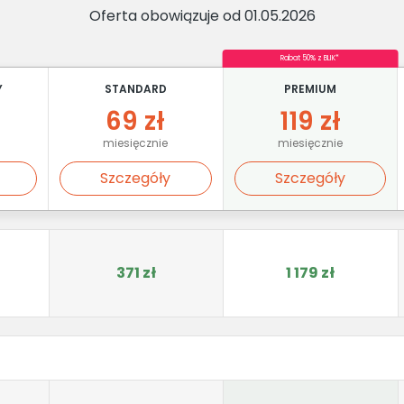
Oferta obowiązuje od 01.05.2026
Rabat 50% z BLIK*
Y
STANDARD
PREMIUM
69 zł
119 zł
miesięcznie
miesięcznie
Szczegóły
Szczegóły
371 zł
1 179 zł