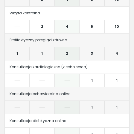
Wizyta kontrolna
2
4
6
10
Profilaktyczny przegląd zdrowia
1
1
2
3
4
Konsultacja kardiologiczna (z echo serca)
1
1
Konsultacja behawioralna online
1
1
Konsultacja dietetyczna online