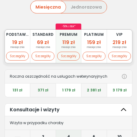
Miesięczna
Jednorazowa
-50% z BLIK*
PODSTAWOWY
STANDARD
PREMIUM
PLATINUM
VIP
19 zł
69 zł
119 zł
159 zł
219 zł
miesięcznie
miesięcznie
miesięcznie
miesięcznie
miesięcznie
Szczegóły
Szczegóły
Szczegóły
Szczegóły
Szczegóły
Roczna oszczędność na usługach weterynaryjnych
131 zł
371 zł
1 179 zł
2 381 zł
3 179 zł
Konsultacje i wizyty
Wizyta w przypadku choroby
2
4
6
10