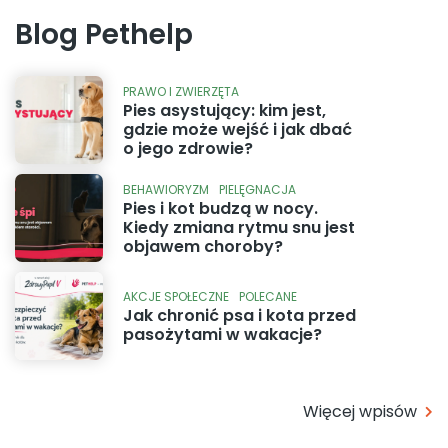
Blog Pethelp
PRAWO I ZWIERZĘTA
Pies asystujący: kim jest,
gdzie może wejść i jak dbać
o jego zdrowie?
BEHAWIORYZM
PIELĘGNACJA
Pies i kot budzą w nocy.
Kiedy zmiana rytmu snu jest
objawem choroby?
AKCJE SPOŁECZNE
POLECANE
Jak chronić psa i kota przed
pasożytami w wakacje?
Więcej wpisów