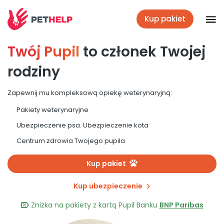
Kup pakiet
Twój Pupil
to członek Twojej
Placówki
rodziny
Zaloguj się
Zapewnij mu kompleksową opiekę weterynaryjną:
Pakiety weterynaryjne
Pakiety weterynaryjne
Ubezpieczenie psa. Ubezpieczenie kota
Centrum zdrowia Twojego pupila
Ubezpieczenie psa i kota
Kup pakiet
Kup ubezpieczenie
Benefit dla firm
Zniżka na pakiety z kartą Pupil Banku
BNP Paribas