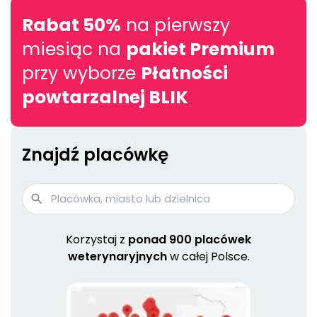
Rabat 50%
na pierwszy
miesiąc na
pakiet Premium
przy wyborze
Płatności
powtarzalnej BLIK
Znajdź placówkę
Korzystaj z
ponad 900 placówek
weterynaryjnych
w całej Polsce.