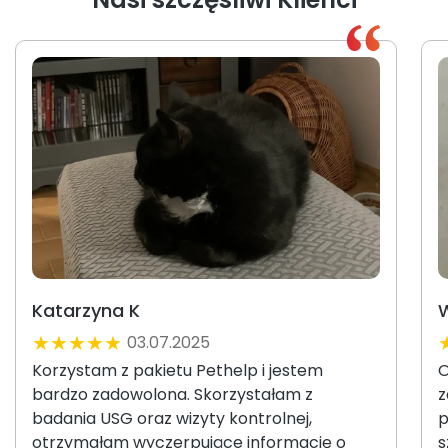
Katarzyna K
W
★
★
★
★
★
03.07.2025
Korzystam z pakietu Pethelp i jestem
O
bardzo zadowolona. Skorzystałam z
z
badania USG oraz wizyty kontrolnej,
p
otrzymałam wyczerpujące informację o
s