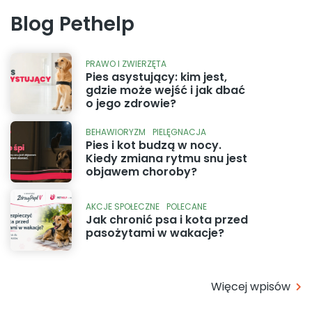
Blog Pethelp
PRAWO I ZWIERZĘTA
Pies asystujący: kim jest,
gdzie może wejść i jak dbać
o jego zdrowie?
BEHAWIORYZM
PIELĘGNACJA
Pies i kot budzą w nocy.
Kiedy zmiana rytmu snu jest
objawem choroby?
AKCJE SPOŁECZNE
POLECANE
Jak chronić psa i kota przed
pasożytami w wakacje?
Więcej wpisów