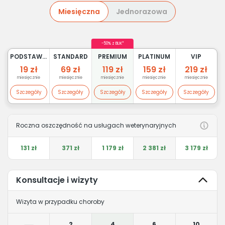
Miesięczna
Jednorazowa
-50% z BLIK*
PODSTAWOWY
STANDARD
PREMIUM
PLATINUM
VIP
19 zł
69 zł
119 zł
159 zł
219 zł
miesięcznie
miesięcznie
miesięcznie
miesięcznie
miesięcznie
Szczegóły
Szczegóły
Szczegóły
Szczegóły
Szczegóły
Roczna oszczędność na usługach weterynaryjnych
131 zł
371 zł
1 179 zł
2 381 zł
3 179 zł
Konsultacje i wizyty
Wizyta w przypadku choroby
2
4
6
10