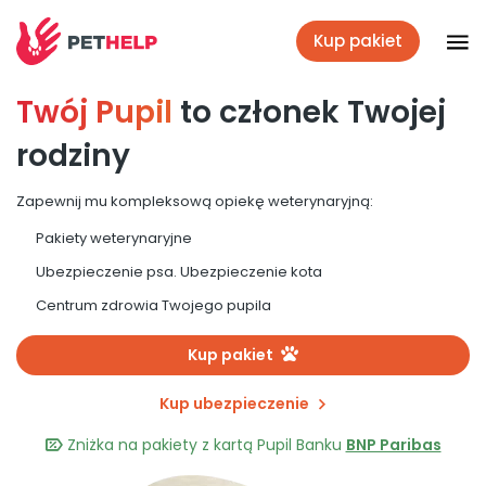
Kup pakiet
Twój Pupil
to członek Twojej
Placówki
rodziny
Zaloguj się
Zapewnij mu kompleksową opiekę weterynaryjną:
Pakiety weterynaryjne
Pakiety weterynaryjne
Ubezpieczenie psa. Ubezpieczenie kota
Centrum zdrowia Twojego pupila
Ubezpieczenie psa i kota
Kup pakiet
Kup ubezpieczenie
Benefit dla firm
Zniżka na pakiety z kartą Pupil Banku
BNP Paribas