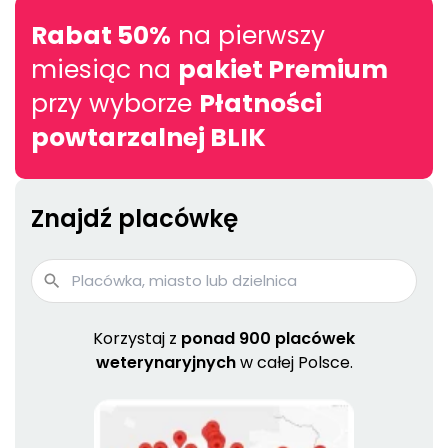
Rabat 50%
na pierwszy
miesiąc na
pakiet Premium
przy wyborze
Płatności
powtarzalnej BLIK
Znajdź placówkę
Korzystaj z
ponad 900 placówek
weterynaryjnych
w całej Polsce.