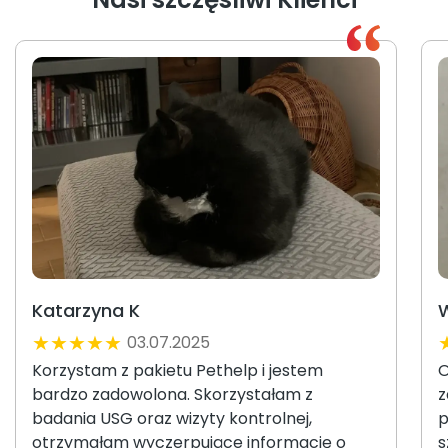
Katarzyna K
W
★
★
★
★
★
03.07.2025
Korzystam z pakietu Pethelp i jestem
O
bardzo zadowolona. Skorzystałam z
z
badania USG oraz wizyty kontrolnej,
p
otrzymałam wyczerpujące informację o
s