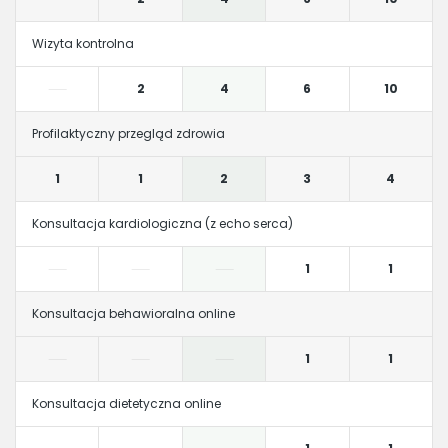
Wizyta kontrolna
2
4
6
10
Profilaktyczny przegląd zdrowia
1
1
2
3
4
Konsultacja kardiologiczna (z echo serca)
1
1
Konsultacja behawioralna online
1
1
Konsultacja dietetyczna online