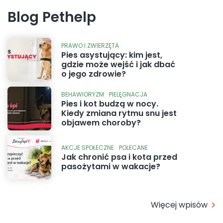
Blog Pethelp
PRAWO I ZWIERZĘTA
Pies asystujący: kim jest,
gdzie może wejść i jak dbać
o jego zdrowie?
BEHAWIORYZM
PIELĘGNACJA
Pies i kot budzą w nocy.
Kiedy zmiana rytmu snu jest
objawem choroby?
AKCJE SPOŁECZNE
POLECANE
Jak chronić psa i kota przed
pasożytami w wakacje?
Więcej wpisów