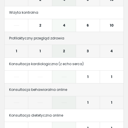
Wizyta kontrolna
2
4
6
10
Profilaktyczny przegląd zdrowia
1
1
2
3
4
Konsultacja kardiologiczna (z echo serca)
1
1
Konsultacja behawioralna online
1
1
Konsultacja dietetyczna online