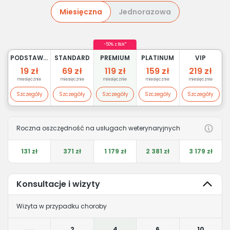
Miesięczna
Jednorazowa
-50% z BLIK*
PODSTAWOWY
STANDARD
PREMIUM
PLATINUM
VIP
19 zł
69 zł
119 zł
159 zł
219 zł
miesięcznie
miesięcznie
miesięcznie
miesięcznie
miesięcznie
Szczegóły
Szczegóły
Szczegóły
Szczegóły
Szczegóły
Roczna oszczędność na usługach weterynaryjnych
131 zł
371 zł
1 179 zł
2 381 zł
3 179 zł
Konsultacje i wizyty
Wizyta w przypadku choroby
2
4
6
10