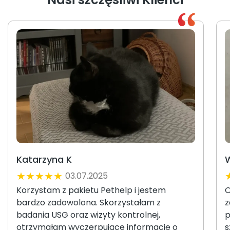
Katarzyna K
W
★
★
★
★
★
03.07.2025
Korzystam z pakietu Pethelp i jestem
O
bardzo zadowolona. Skorzystałam z
z
badania USG oraz wizyty kontrolnej,
p
otrzymałam wyczerpujące informację o
s