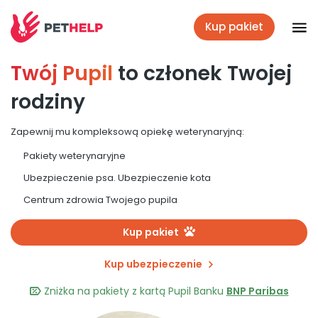
Kup pakiet
Twój Pupil
to członek Twojej
Placówki
rodziny
Zaloguj się
Zapewnij mu kompleksową opiekę weterynaryjną:
Pakiety weterynaryjne
Pakiety weterynaryjne
Ubezpieczenie psa. Ubezpieczenie kota
Centrum zdrowia Twojego pupila
Ubezpieczenie psa i kota
Kup pakiet
Kup ubezpieczenie
Benefit dla firm
Zniżka na pakiety z kartą Pupil Banku
BNP Paribas