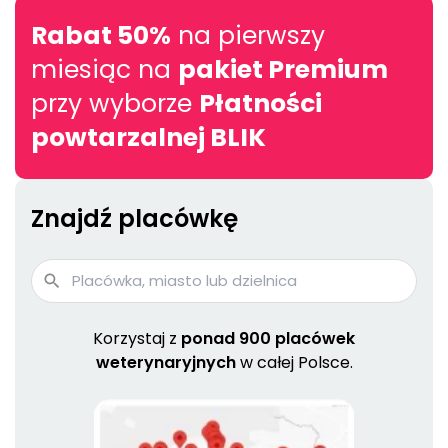
Rabat 50%
na pierwszy
miesiąc na
pakiet Premium
przy wyborze
Płatności
powtarzalnej BLIK
Znajdź placówkę
Korzystaj z
ponad 900 placówek
weterynaryjnych
w całej Polsce.