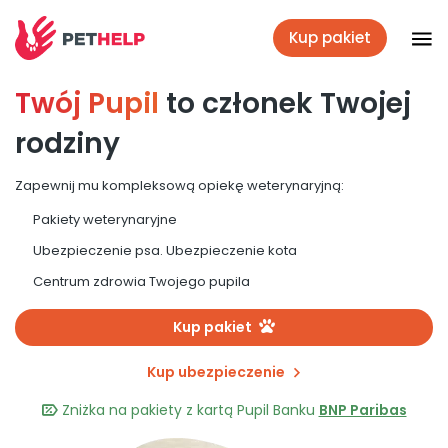
Kup pakiet
Twój Pupil
to członek Twojej
Placówki
rodziny
Zaloguj się
Zapewnij mu kompleksową opiekę weterynaryjną:
Pakiety weterynaryjne
Pakiety weterynaryjne
Ubezpieczenie psa. Ubezpieczenie kota
Centrum zdrowia Twojego pupila
Ubezpieczenie psa i kota
Kup pakiet
Kup ubezpieczenie
Benefit dla firm
Zniżka na pakiety z kartą Pupil Banku
BNP Paribas