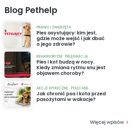
Blog Pethelp
PRAWO I ZWIERZĘTA
Pies asystujący: kim jest,
gdzie może wejść i jak dbać
o jego zdrowie?
BEHAWIORYZM
PIELĘGNACJA
Pies i kot budzą w nocy.
Kiedy zmiana rytmu snu jest
objawem choroby?
AKCJE SPOŁECZNE
POLECANE
Jak chronić psa i kota przed
pasożytami w wakacje?
Więcej wpisów