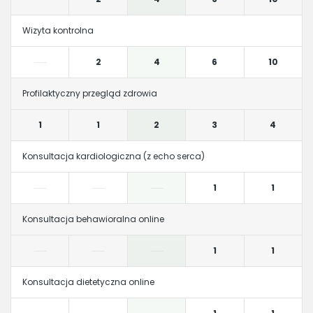
Wizyta kontrolna
2
4
6
10
Profilaktyczny przegląd zdrowia
1
1
2
3
4
Konsultacja kardiologiczna (z echo serca)
1
1
Konsultacja behawioralna online
1
1
Konsultacja dietetyczna online