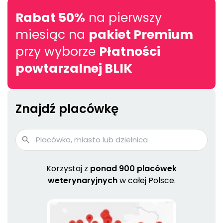
Rabat 50%
na pierwszy
miesiąc na
pakiet Premium
przy wyborze
Płatności
powtarzalnej BLIK
Znajdź placówkę
Korzystaj z
ponad 900 placówek
weterynaryjnych
w całej Polsce.