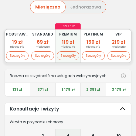
Miesięczna
Jednorazowa
-50% z BLIK*
PODSTAWOWY
STANDARD
PREMIUM
PLATINUM
VIP
19 zł
69 zł
119 zł
159 zł
219 zł
miesięcznie
miesięcznie
miesięcznie
miesięcznie
miesięcznie
Szczegóły
Szczegóły
Szczegóły
Szczegóły
Szczegóły
Roczna oszczędność na usługach weterynaryjnych
131 zł
371 zł
1 179 zł
2 381 zł
3 179 zł
Konsultacje i wizyty
Wizyta w przypadku choroby
2
4
6
10