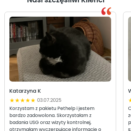
Katarzyna K
W
★
★
★
★
★
03.07.2025
Korzystam z pakietu Pethelp i jestem
O
bardzo zadowolona. Skorzystałam z
z
badania USG oraz wizyty kontrolnej,
p
otrzymałam wyczerpujące informację o
s