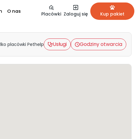
m
O nas
Placówki
Zaloguj się
Kup pakiet
Usługi
Godziny otwarcia
lko placówki Pethelp