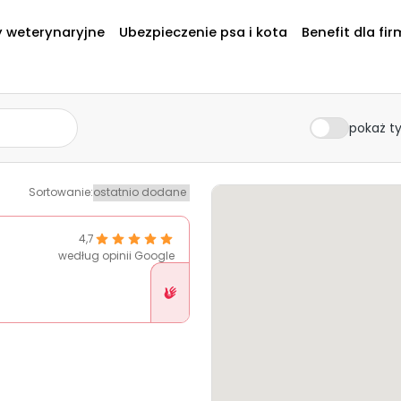
y weterynaryjne
Ubezpieczenie psa i kota
Benefit dla fir
pokaż ty
Sortowanie
:
4,7
według opinii Google
Placówka
w
Pethelp