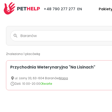
+48 790 277 277
EN
Pakiet
Znaleziono
1
placówkę
Przychodnia Weterynaryjna "Na Lisinach"
ul.
Lisiny
33
,
63-604
Baranów
Mapa
Dziś
:
10:00-20:00
Otwarte