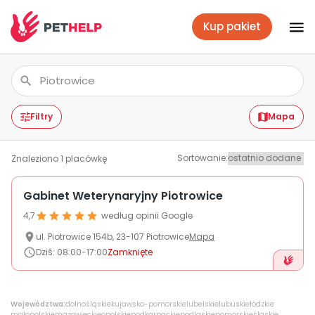
Kup pakiet
Placówki
Zaloguj się
Filtry
Mapa
Sortowanie
:
Znaleziono
1
placówkę
Pakiety weterynaryjne
Gabinet Weterynaryjny Piotrowice
4,7
według opinii Google
Ubezpieczenie psa i kota
ul.
Piotrowice
154b
,
23-107
Piotrowice
Mapa
Dziś
:
08:00-17:00
Zamknięte
Benefit dla firm
Województwa:
dolnośląskie
kujawsko-pomorskie
lubelskie
lubuskie
łódzkie
małopolskie
mazowieckie
opolskie
podkarpackie
podlaskie
pomorskie
śląskie