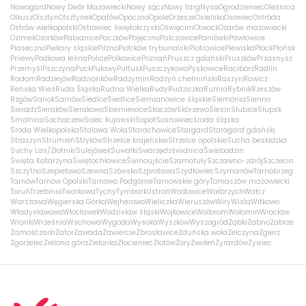
Nowogard
Nowy Dwór Mazowiecki
Nowy sącz
Nowy targ
Nysa
Ogrodzieniec
Oleśnica
Olkusz
Olsztyn
Olsztynek
Opatów
Opoczno
Opole
Orzesze
Osielsko
Osowiec
Ostróda
Ostrów wielkopolski
Ostrowiec świętokrzyski
Oświęcim
Otwock
Ożarów mazowiecki
Ozimek
Ozorków
Pabianice
Paczków
Pajęczno
Palczowice
Paniówki
Pawłowice
Piaseczno
Piekary śląskie
Pilzno
Piotrków trybunalski
Piotrowice
Plewiska
Płock
Płońsk
Pniewy
Podkowa leśna
Police
Polkowice
Poznań
Pruszcz gdański
Pruszków
Przasnysz
Przemyśl
Pszczyna
Puck
Puławy
Pułtusk
Puszczykowo
Pyskowice
Racibórz
Radlin
Radom
Radziejów
Radzionków
Radzymin
Radzyń chełmiński
Raszyn
Rawicz
Reńska Wieś
Ruda Śląska
Rudna Wielka
Rudy
Rudziczka
Rumia
Rybnik
Rzeszów
Rzgów
Sanok
Sarnów
Siedlce
Siedlice
Siemianowice śląskie
Siemonia
Sienno
Sieradz
Sieraków
Sierakowo
Skierniewice
Skoczów
Skórzewo
Ślesin
Słubice
Słupsk
Smolnica
Sochaczew
Solec kujawski
Sopot
Sosnowiec
środa śląska
Środa Wielkopolska
Stalowa Wola
Starachowice
Stargard
Starogard gdański
Straszyn
Strumień
Stryków
Strzelce krajeńskie
Strzelce opolskie
Sucha beskidzka
Suchy Las/Złotniki
Sulejówek
Suwałki
Swarzędz
świdnica
Świebodzin
Święta Katarzyna
Świętochłowice
Świnoujście
Szamotuły
Szczawno-zdrój
Szczecin
Szczytno
Szepietowo
Szewna
Szówsko
Szprotawa
Szydłowiec
Szymanów
Tarnobrzeg
Tarnów
Tarnów Opolski
Tarnowo Podgórne
Tarnowskie góry
Tomaszów mazowiecki
Toruń
Trzebinia
Tworkowa
Tychy
Tymbark
Ustroń
Wadowice
Wałbrzych
Wałcz
Warszawa
Węgierska Górka
Wejherowo
Wieliczka
Wieruszów
Wiry
Wisła
Witkowo
Władysławowo
Włocławek
Wodzisław śląski
Wojkowice
Wolbrom
Wołomin
Wrocław
Wronki
Września
Wschowa
Wygoda
Wysoka
Wyszków
Wyszogród
Ząbki
Żabno
Zabrze
Zamość
żarki
Zator
Zawada
Zawiercie
Zbrosławice
Zduńska wola
Zelczyna
Zgierz
Zgorzelec
Zielona góra
Zielonka
Złocieniec
Złotów
Żory
Zwoleń
Żyrardów
Żywiec