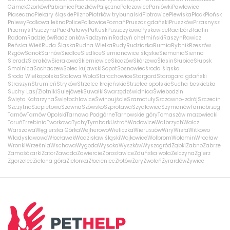
Ozimek
Ozorków
Pabianice
Paczków
Pajęczno
Palczowice
Paniówki
Pawłowice
Piaseczno
Piekary śląskie
Pilzno
Piotrków trybunalski
Piotrowice
Plewiska
Płock
Płońsk
Pniewy
Podkowa leśna
Police
Polkowice
Poznań
Pruszcz gdański
Pruszków
Przasnysz
Przemyśl
Pszczyna
Puck
Puławy
Pułtusk
Puszczykowo
Pyskowice
Racibórz
Radlin
Radom
Radziejów
Radzionków
Radzymin
Radzyń chełmiński
Raszyn
Rawicz
Reńska Wieś
Ruda Śląska
Rudna Wielka
Rudy
Rudziczka
Rumia
Rybnik
Rzeszów
Rzgów
Sanok
Sarnów
Siedlce
Siedlice
Siemianowice śląskie
Siemonia
Sienno
Sieradz
Sieraków
Sierakowo
Skierniewice
Skoczów
Skórzewo
Ślesin
Słubice
Słupsk
Smolnica
Sochaczew
Solec kujawski
Sopot
Sosnowiec
środa śląska
Środa Wielkopolska
Stalowa Wola
Starachowice
Stargard
Starogard gdański
Straszyn
Strumień
Stryków
Strzelce krajeńskie
Strzelce opolskie
Sucha beskidzka
Suchy Las/Złotniki
Sulejówek
Suwałki
Swarzędz
świdnica
Świebodzin
Święta Katarzyna
Świętochłowice
Świnoujście
Szamotuły
Szczawno-zdrój
Szczecin
Szczytno
Szepietowo
Szewna
Szówsko
Szprotawa
Szydłowiec
Szymanów
Tarnobrzeg
Tarnów
Tarnów Opolski
Tarnowo Podgórne
Tarnowskie góry
Tomaszów mazowiecki
Toruń
Trzebinia
Tworkowa
Tychy
Tymbark
Ustroń
Wadowice
Wałbrzych
Wałcz
Warszawa
Węgierska Górka
Wejherowo
Wieliczka
Wieruszów
Wiry
Wisła
Witkowo
Władysławowo
Włocławek
Wodzisław śląski
Wojkowice
Wolbrom
Wołomin
Wrocław
Wronki
Września
Wschowa
Wygoda
Wysoka
Wyszków
Wyszogród
Ząbki
Żabno
Zabrze
Zamość
żarki
Zator
Zawada
Zawiercie
Zbrosławice
Zduńska wola
Zelczyna
Zgierz
Zgorzelec
Zielona góra
Zielonka
Złocieniec
Złotów
Żory
Zwoleń
Żyrardów
Żywiec