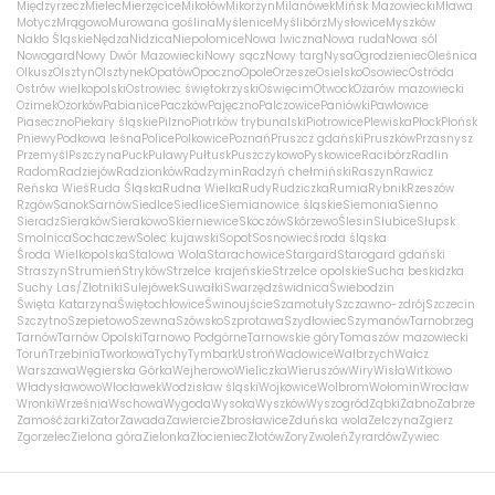
Międzyrzecz
Mielec
Mierzęcice
Mikołów
Mikorzyn
Milanówek
Mińsk Mazowiecki
Mława
Motycz
Mrągowo
Murowana goślina
Myślenice
Myślibórz
Mysłowice
Myszków
Nakło Śląskie
Nędza
Nidzica
Niepołomice
Nowa Iwiczna
Nowa ruda
Nowa sól
Nowogard
Nowy Dwór Mazowiecki
Nowy sącz
Nowy targ
Nysa
Ogrodzieniec
Oleśnica
Olkusz
Olsztyn
Olsztynek
Opatów
Opoczno
Opole
Orzesze
Osielsko
Osowiec
Ostróda
Ostrów wielkopolski
Ostrowiec świętokrzyski
Oświęcim
Otwock
Ożarów mazowiecki
Ozimek
Ozorków
Pabianice
Paczków
Pajęczno
Palczowice
Paniówki
Pawłowice
Piaseczno
Piekary śląskie
Pilzno
Piotrków trybunalski
Piotrowice
Plewiska
Płock
Płońsk
Pniewy
Podkowa leśna
Police
Polkowice
Poznań
Pruszcz gdański
Pruszków
Przasnysz
Przemyśl
Pszczyna
Puck
Puławy
Pułtusk
Puszczykowo
Pyskowice
Racibórz
Radlin
Radom
Radziejów
Radzionków
Radzymin
Radzyń chełmiński
Raszyn
Rawicz
Reńska Wieś
Ruda Śląska
Rudna Wielka
Rudy
Rudziczka
Rumia
Rybnik
Rzeszów
Rzgów
Sanok
Sarnów
Siedlce
Siedlice
Siemianowice śląskie
Siemonia
Sienno
Sieradz
Sieraków
Sierakowo
Skierniewice
Skoczów
Skórzewo
Ślesin
Słubice
Słupsk
Smolnica
Sochaczew
Solec kujawski
Sopot
Sosnowiec
środa śląska
Środa Wielkopolska
Stalowa Wola
Starachowice
Stargard
Starogard gdański
Straszyn
Strumień
Stryków
Strzelce krajeńskie
Strzelce opolskie
Sucha beskidzka
Suchy Las/Złotniki
Sulejówek
Suwałki
Swarzędz
świdnica
Świebodzin
Święta Katarzyna
Świętochłowice
Świnoujście
Szamotuły
Szczawno-zdrój
Szczecin
Szczytno
Szepietowo
Szewna
Szówsko
Szprotawa
Szydłowiec
Szymanów
Tarnobrzeg
Tarnów
Tarnów Opolski
Tarnowo Podgórne
Tarnowskie góry
Tomaszów mazowiecki
Toruń
Trzebinia
Tworkowa
Tychy
Tymbark
Ustroń
Wadowice
Wałbrzych
Wałcz
Warszawa
Węgierska Górka
Wejherowo
Wieliczka
Wieruszów
Wiry
Wisła
Witkowo
Władysławowo
Włocławek
Wodzisław śląski
Wojkowice
Wolbrom
Wołomin
Wrocław
Wronki
Września
Wschowa
Wygoda
Wysoka
Wyszków
Wyszogród
Ząbki
Żabno
Zabrze
Zamość
żarki
Zator
Zawada
Zawiercie
Zbrosławice
Zduńska wola
Zelczyna
Zgierz
Zgorzelec
Zielona góra
Zielonka
Złocieniec
Złotów
Żory
Zwoleń
Żyrardów
Żywiec