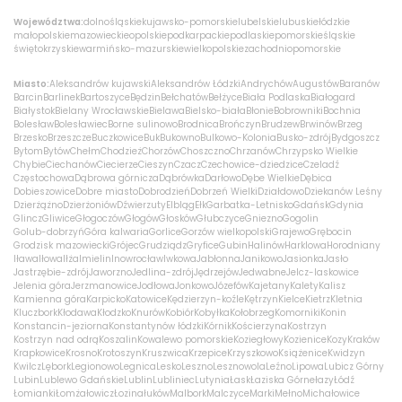
O nas
Województwa:
dolnośląskie
kujawsko-pomorskie
lubelskie
lubuskie
łódzkie
małopolskie
mazowieckie
opolskie
podkarpackie
podlaskie
pomorskie
śląskie
świętokrzyskie
warmińsko-mazurskie
wielkopolskie
zachodniopomorskie
+48 790 277 277
Miasto:
Aleksandrów kujawski
Aleksandrów Łódzki
Andrychów
Augustów
Baranów
Barcin
Barlinek
Bartoszyce
Będzin
Bełchatów
Bełżyce
Biała Podlaska
Białogard
Białystok
Bielany Wrocławskie
Bielawa
Bielsko-biała
Błonie
Bobrowniki
Bochnia
Bolesław
Bolesławiec
Borne sulinowo
Brodnica
Brończyn
Brudzew
Brwinów
Brzeg
EN
Brzesko
Brzeszcze
Buczkowice
Buk
Bukowno
Bulkowo-Kolonia
Busko-zdrój
Bydgoszcz
Bytom
Bytów
Chełm
Chodzież
Chorzów
Choszczno
Chrzanów
Chrzypsko Wielkie
Chybie
Ciechanów
Ciecierze
Cieszyn
Czacz
Czechowice-dziedzice
Czeladź
Częstochowa
Dąbrowa górnicza
Dąbrówka
Darłowo
Dębe Wielkie
Dębica
Dobieszowice
Dobre miasto
Dobrodzień
Dobrzeń Wielki
Działdowo
Dziekanów Leśny
Dzierżążno
Dzierżoniów
Dźwierzuty
Elbląg
Ełk
Garbatka-Letnisko
Gdańsk
Gdynia
Glincz
Gliwice
Głogoczów
Głogów
Głosków
Głubczyce
Gniezno
Gogolin
Golub-dobrzyń
Góra kalwaria
Gorlice
Gorzów wielkopolski
Grajewo
Grębocin
Grodzisk mazowiecki
Grójec
Grudziądz
Gryfice
Gubin
Halinów
Harklowa
Horodniany
Iława
Iłowa
Iłża
Imielin
Inowrocław
Iwkowa
Jabłonna
Janikowo
Jasionka
Jasło
Jastrzębie-zdrój
Jaworzno
Jedlina-zdrój
Jędrzejów
Jedwabne
Jelcz-laskowice
Jelenia góra
Jerzmanowice
Jodłowa
Jonkowo
Józefów
Kajetany
Kalety
Kalisz
Kamienna góra
Karpicko
Katowice
Kędzierzyn-koźle
Kętrzyn
Kielce
Kietrz
Kletnia
Kluczbork
Kłodawa
Kłodzko
Knurów
Kobiór
Kobyłka
Kołobrzeg
Komorniki
Konin
Konstancin-jeziorna
Konstantynów łódzki
Kórnik
Kościerzyna
Kostrzyn
Kostrzyn nad odrą
Koszalin
Kowalewo pomorskie
Koziegłowy
Kozienice
Kozy
Kraków
Krapkowice
Krosno
Krotoszyn
Kruszwica
Krzepice
Krzyszkowo
Książenice
Kwidzyn
Kwilcz
Lębork
Legionowo
Legnica
Lesko
Leszno
Lesznowola
Leźno
Lipowa
Lubicz Górny
Lubin
Lublewo Gdańskie
Lublin
Lubliniec
Lutynia
Łask
Łaziska Górne
łazy
Łódź
Łomianki
Łomża
łowicz
Łozina
łuków
Malbork
Malczyce
Marki
Mełno
Michałowice