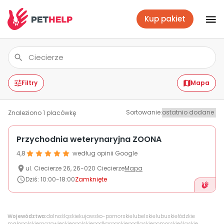
Kup pakiet
Placówki
Zaloguj się
Filtry
Mapa
Sortowanie
:
Znaleziono
1
placówkę
Pakiety weterynaryjne
Przychodnia weterynaryjna ZOONA
4,8
według opinii Google
Ubezpieczenie psa i kota
ul.
Ciecierze
26
,
26-020
Ciecierze
Mapa
Dziś
:
10:00-18:00
Zamknięte
Benefit dla firm
Województwa:
dolnośląskie
kujawsko-pomorskie
lubelskie
lubuskie
łódzkie
małopolskie
mazowieckie
opolskie
podkarpackie
podlaskie
pomorskie
śląskie