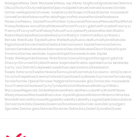
Nowogard
Nowy Dwór Mazowiecki
Nowy sącz
Nowy targ
Nysa
Ogrodzieniec
Oleśnica
Olkusz
Olsztyn
Olsztynek
Opatów
Opoczno
Opole
Orzesze
Osielsko
Osowiec
Ostróda
Ostrów wielkopolski
Ostrowiec świętokrzyski
Oświęcim
Otwock
Ożarów mazowiecki
Ozimek
Ozorków
Pabianice
Paczków
Pajęczno
Palczowice
Paniówki
Pawłowice
Piaseczno
Piekary śląskie
Pilzno
Piotrków trybunalski
Piotrowice
Plewiska
Płock
Płońsk
Pniewy
Podkowa leśna
Police
Polkowice
Poznań
Pruszcz gdański
Pruszków
Przasnysz
Przemyśl
Pszczyna
Puck
Puławy
Pułtusk
Puszczykowo
Pyskowice
Racibórz
Radlin
Radom
Radziejów
Radzionków
Radzymin
Radzyń chełmiński
Raszyn
Rawicz
Reńska Wieś
Ruda Śląska
Rudna Wielka
Rudy
Rudziczka
Rumia
Rybnik
Rzeszów
Rzgów
Sanok
Sarnów
Siedlce
Siedlice
Siemianowice śląskie
Siemonia
Sienno
Sieradz
Sieraków
Sierakowo
Skierniewice
Skoczów
Skórzewo
Ślesin
Słubice
Słupsk
Smolnica
Sochaczew
Solec kujawski
Sopot
Sosnowiec
środa śląska
Środa Wielkopolska
Stalowa Wola
Starachowice
Stargard
Starogard gdański
Straszyn
Strumień
Stryków
Strzelce krajeńskie
Strzelce opolskie
Sucha beskidzka
Suchy Las/Złotniki
Sulejówek
Suwałki
Swarzędz
świdnica
Świebodzin
Święta Katarzyna
Świętochłowice
Świnoujście
Szamotuły
Szczawno-zdrój
Szczecin
Szczytno
Szepietowo
Szewna
Szówsko
Szprotawa
Szydłowiec
Szymanów
Tarnobrzeg
Tarnów
Tarnów Opolski
Tarnowo Podgórne
Tarnowskie góry
Tomaszów mazowiecki
Toruń
Trzebinia
Tworkowa
Tychy
Tymbark
Ustroń
Wadowice
Wałbrzych
Wałcz
Warszawa
Węgierska Górka
Wejherowo
Wieliczka
Wieruszów
Wiry
Wisła
Witkowo
Władysławowo
Włocławek
Wodzisław śląski
Wojkowice
Wolbrom
Wołomin
Wrocław
Wronki
Września
Wschowa
Wygoda
Wysoka
Wyszków
Wyszogród
Ząbki
Żabno
Zabrze
Zamość
żarki
Zator
Zawada
Zawiercie
Zbrosławice
Zduńska wola
Zelczyna
Zgierz
Zgorzelec
Zielona góra
Zielonka
Złocieniec
Złotów
Żory
Zwoleń
Żyrardów
Żywiec